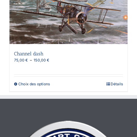
Channel dash
Plage
75,00
€
–
150,00
€
de
prix :
75,00 €
à
Ce
Choix des options
Détails
150,00 €
produit
a
plusieurs
variations.
Les
options
peuvent
être
choisies