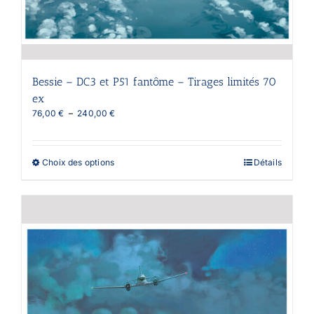
Bessie – DC3 et P51 fantôme – Tirages limités 70
ex
Plage
76,00
€
–
240,00
€
de
prix :
76,00 €
Ce
Choix des options
Détails
à
produit
240,00 €
a
plusieurs
variations.
Les
options
peuvent
être
choisies
sur
la
page