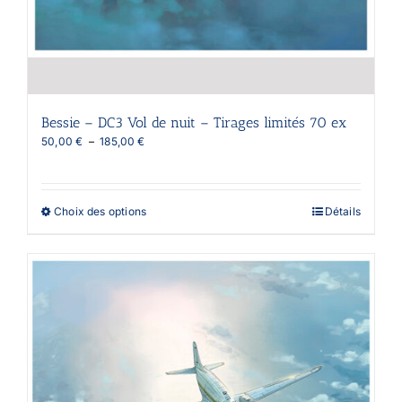
du
produit
Bessie – DC3 Vol de nuit – Tirages limités 70 ex
Plage
50,00
€
–
185,00
€
de
prix :
50,00 €
à
Ce
Choix des options
Détails
185,00 €
produit
a
plusieurs
variations.
Les
options
peuvent
être
choisies
sur
la