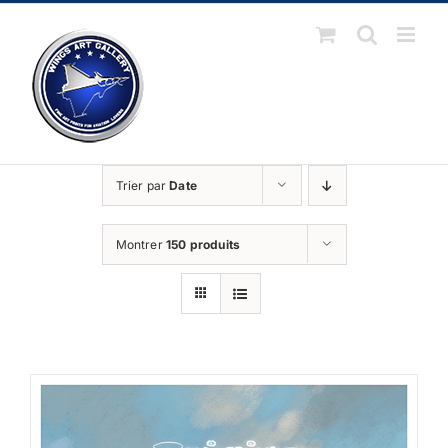
Passer
au
contenu
Trier par
Date
Montrer
150 produits