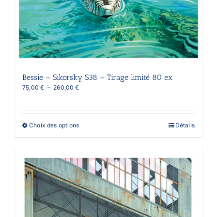
Bessie – Sikorsky S38 – Tirage limité 80 ex
Plage
75,00
€
–
260,00
€
de
prix :
75,00 €
à
Ce
Choix des options
Détails
260,00 €
produit
a
plusieurs
variations.
Les
options
peuvent
être
choisies
sur