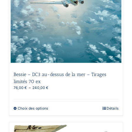
page
du
produit
Bessie – DC3 au-dessus de la mer – Tirages
limités 70 ex
Plage
76,00
€
–
240,00
€
de
prix :
76,00 €
Ce
Choix des options
Détails
à
produit
240,00 €
a
plusieurs
variations.