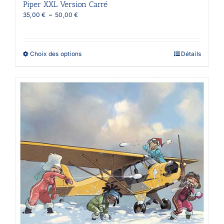
Piper XXL Version Carré
Plage
35,00
€
–
50,00
€
de
prix :
35,00 €
à
Ce
Choix des options
Détails
50,00 €
produit
a
plusieurs
variations.
Les
options
peuvent
être
choisies
sur
la
page
du
produit