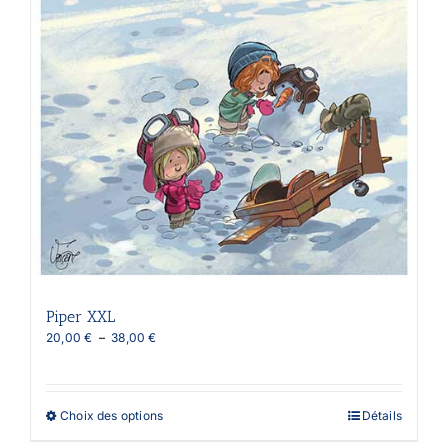
Piper XXL
Plage
20,00
€
–
38,00
€
de
prix :
20,00 €
à
Ce
Choix des options
Détails
38,00 €
produit