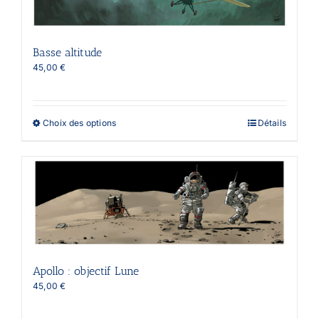
être
choisies
sur
la
Basse altitude
page
45,00
€
du
produit
Ce
Choix des options
Détails
produit
a
plusieurs
variations.
Les
options
peuvent
être
choisies
sur
la
Apollo : objectif Lune
page
45,00
€
du
produit