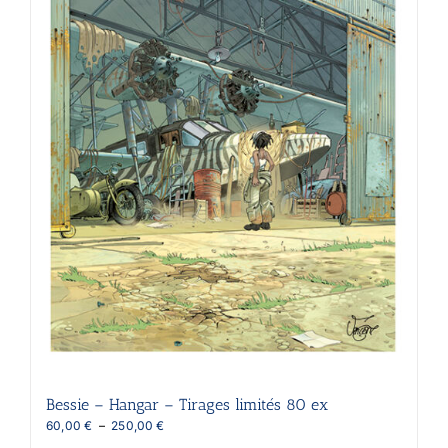
la
page
du
produit
Bessie – Hangar – Tirages limités 80 ex
Plage
60,00
€
–
250,00
€
de