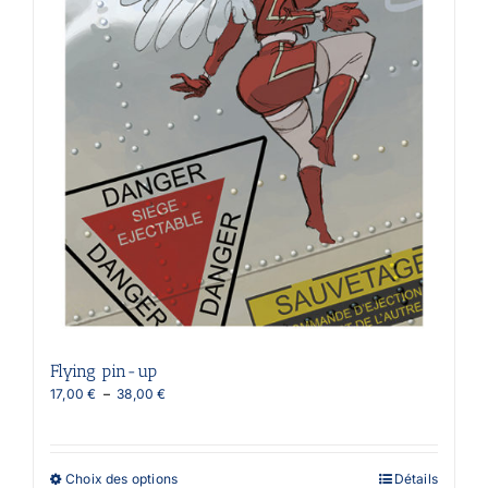
du
produit
Flying pin-up
Plage
17,00
€
–
38,00
€
de
prix :
17,00 €
à
Ce
Choix des options
Détails