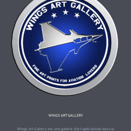
choisies
sur
la
page
du
produit
WINGS ART GALLERY
Wings Art Gallery est une galerie d’art spécialisée dans la