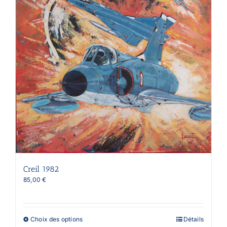
être
choisies
sur
la
page
du
produit
Creil 1982
85,00
€
Ce
Choix des options
Détails