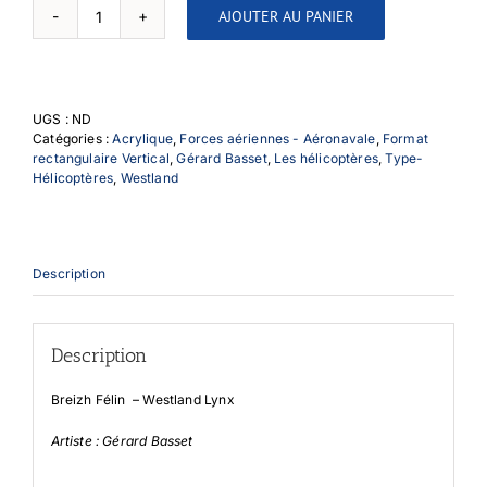
AJOUTER AU PANIER
quantité
de
Breizh
Félin
UGS :
ND
Catégories :
Acrylique
,
Forces aériennes - Aéronavale
,
Format
rectangulaire Vertical
,
Gérard Basset
,
Les hélicoptères
,
Type-
Hélicoptères
,
Westland
Description
Description
Breizh Félin – Westland Lynx
Artiste : Gérard Basset