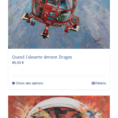
produit
Quand l’alouette devient Dragon
85,00
€
Ce
Choix des options
Détails
produit
a
plusieurs
variations.
Les
options
peuvent