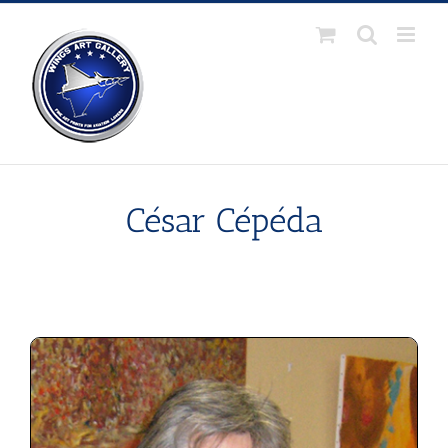
Passer
au
contenu
César Cépéda