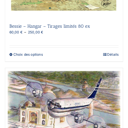
Bessie – Hangar – Tirages limités 80 ex
Plage
60,00
€
–
250,00
€
de
prix :
60,00 €
à
Ce
Choix des options
Détails
250,00 €
produit
a
plusieurs
variations.
Les
options
peuvent
être
choisies
sur
la
page
du
produit