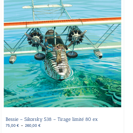
options
peuvent
être
choisies
sur
la
page
du
produit
Bessie – Sikorsky S38 – Tirage limité 80 ex
Plage
75,00
€
–
260,00
€
de