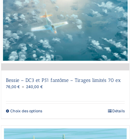
Bessie – DC3 et P51 fantôme – Tirages limités 70 ex
Plage
76,00
€
–
240,00
€
de
prix :
76,00 €
à
Ce
Choix des options
Détails
240,00 €
produit
a
plusieurs
variations.
Les