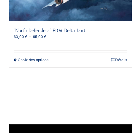
“North Defenders” F106 Delta Dart
Plage
60,00
€
–
95,00
€
de
prix :
60,00 €
à
Ce
Choix des options
Détails
95,00 €
produit
a
plusieurs
variations.
Les
options
peuvent
être
choisies
sur
la
page
du