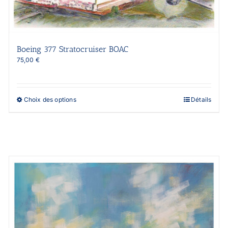
Boeing 377 Stratocruiser BOAC
75,00
€
Ce
Choix des options
Détails
produit
a
plusieurs
variations.
Les
options
peuvent
être
choisies
sur
la
page
du
produit