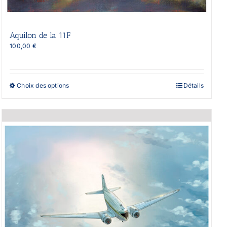
Aquilon de la 11F
100,00
€
Ce
Choix des options
Détails
produit
a
plusieurs
variations.
Les
options
peuvent
être
choisies
sur
la
page
du
produit