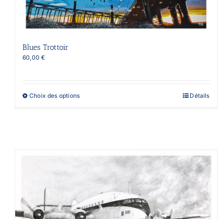
Blues Trottoir
60,00
€
Ce
Choix des options
Détails
produit
a
plusieurs
variations.
Les
options
peuvent
être
choisies
sur
la
page
du
produit