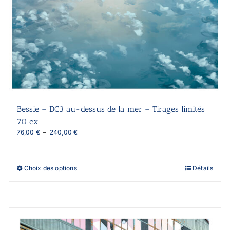
Bessie – DC3 au-dessus de la mer – Tirages limités
70 ex
Plage
76,00
€
–
240,00
€
de
prix :
76,00 €
Ce
Choix des options
Détails
à
produit
240,00 €
a
plusieurs
variations.
Les
options