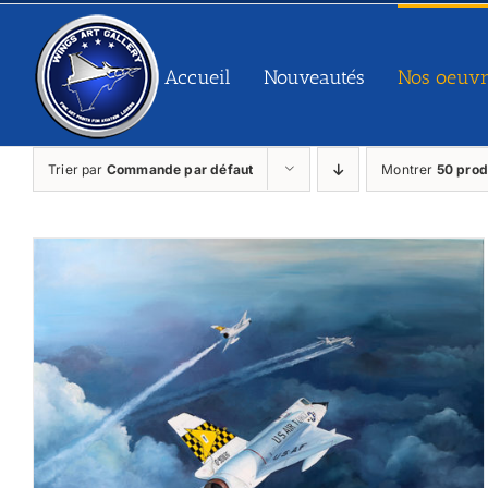
Passer
au
contenu
Accueil
Nouveautés
Nos oeuvr
Trier par
Commande par défaut
Montrer
50 prod