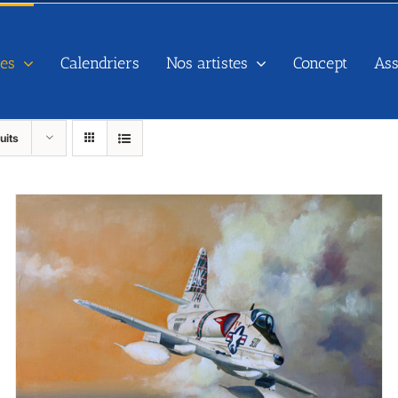
es
Calendriers
Nos artistes
Concept
As
uits