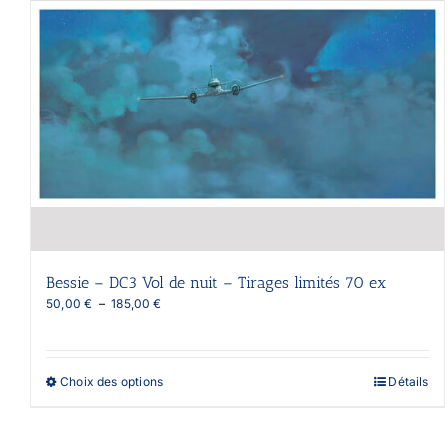
Bessie – DC3 Vol de nuit – Tirages limités 70 ex
Plage
50,00
€
–
185,00
€
de
prix :
50,00 €
à
Ce
Choix des options
Détails
185,00 €
produit
a
plusieurs