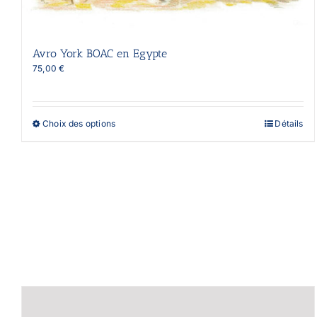
Avro York BOAC en Egypte
75,00
€
Ce
Choix des options
Détails
produit
a
plusieurs
variations.
Les
options
peuvent
être
choisies
sur
la
page
du
produit