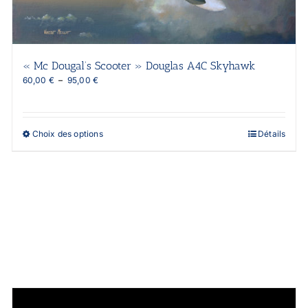
« Mc Dougal’s Scooter » Douglas A4C Skyhawk
Plage
60,00
€
–
95,00
€
de
prix :
60,00 €
à
Ce
Choix des options
Détails
95,00 €
produit
a
plusieurs
variations.
Les
options
peuvent
être
choisies
sur
la
page
du
produit