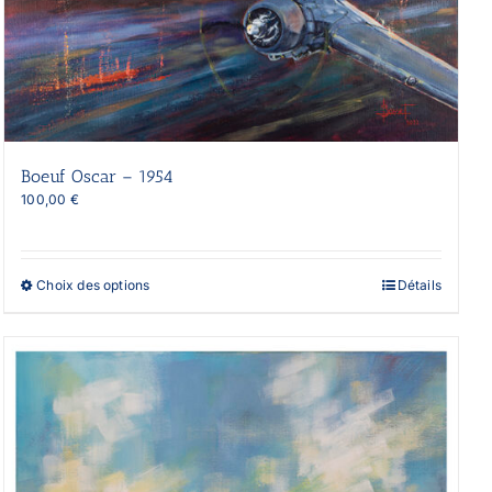
Boeuf Oscar – 1954
100,00
€
Ce
Choix des options
Détails
produit
a
plusieurs
variations.
Les
options
peuvent
être
choisies
sur