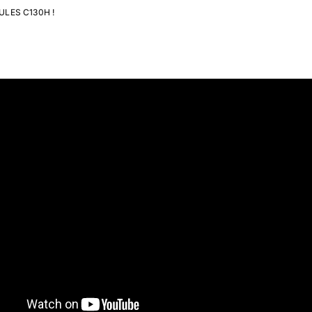
CULES C130H !