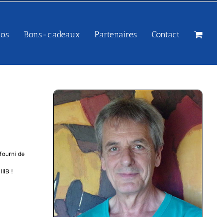
sos
Bons-cadeaux
Partenaires
Contact
fourni de
IIB !