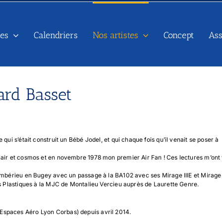
es
Calendriers
Nos artistes
Concept
As
ard Basset
qui s’était construit un Bébé Jodel, et qui chaque fois qu’il venait se poser à
 air et cosmos et en novembre 1978 mon premier Air Fan ! Ces lectures m’ont 
Ambérieu en Bugey avec un passage à la BA102 avec ses Mirage IIIE et Mirage I
rts Plastiques à la MJC de Montalieu Vercieu auprès de Laurette Genre.
Espaces Aéro Lyon Corbas) depuis avril 2014.