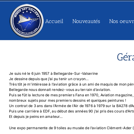
Passer
au
contenu
Accueil
Nouveautés
Nos oeuvr
Gér
Je suis né le 6 juin 1957 à Bellegarde-Sur-Valserine
Je dessine depuis que j’ai pu tenir un crayon…
Très tôt je m’intéresse à l’aviation grâce à un ami de maquis de mon père 
Bellegarde nous donnait rendez-vous au terrain d’aviation.
Puis se fût la lecture de mes premiers Fana en 1970, Aviation magazine,
nombreux sujets pour mes premiers dessins et quelques peintures !
Un contrat de 3 ans dans l’Armée de l’Air de 1976 à 1979 sur la BA278 d’
Puis une carrière à EDF, au début des années 90 j’ai pris des cours d’A
Et depuis je peins en amateur…
Une expo permanente de 9 toiles au musée de l’aviation Clément-Ader (