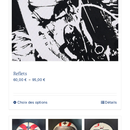
Reflets
Plage
60,00
€
–
95,00
€
de
prix :
60,00 €
à
Ce
Choix des options
Détails
95,00 €
produit
a
plusieurs
variations.
Les