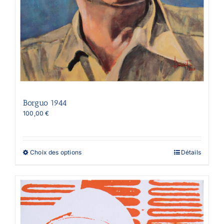
Borguo 1944
100,00
€
Ce
Choix des options
Détails
produit
a
plusieurs
variations.
Les
options
peuvent
être