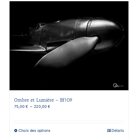
plusieurs
variations.
Les
options
peuvent
être
choisies
sur
la
page
du
produit
Ombre et Lumière – Bf109
Plage
75,00
€
–
220,00
€
de
prix :
75,00 €
à
Ce
Choix des options
Détails
220,00 €
produit