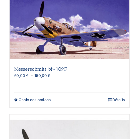
plusieurs
variations.
Les
options
peuvent
être
choisies
sur
la
page
du
produit
Messerschmitt bf-109F
Plage
60,00
€
–
150,00
€
de
prix :
60,00 €
à
Ce
Choix des options
Détails
150,00 €
produit
a
plusieurs
variations.
Les
options
peuvent