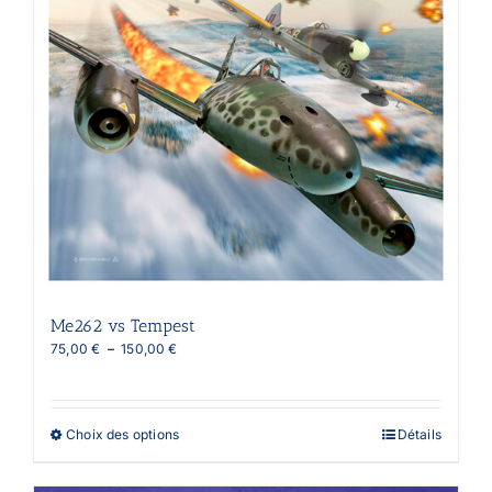
Les
options
peuvent
être
choisies
sur
la
page
du
produit
Me262 vs Tempest
Plage
75,00
€
–
150,00
€
de
prix :
75,00 €
à
Ce
Choix des options
Détails
150,00 €
produit
a