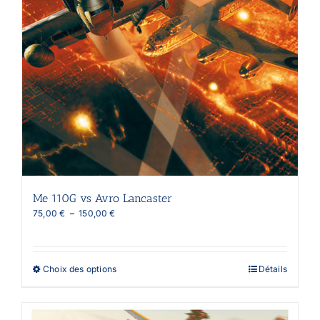
Me 110G vs Avro Lancaster
Plage
75,00
€
–
150,00
€
de
prix :
75,00 €
à
Ce
Choix des options
Détails
150,00 €
produit
a
plusieurs
variations.