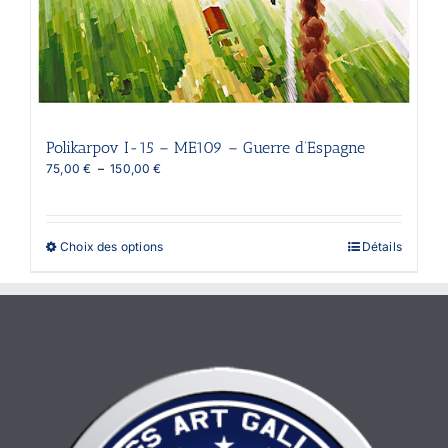
Polikarpov I-15 – ME109 – Guerre d’Espagne
Plage
75,00
€
–
150,00
€
de
prix :
75,00 €
à
Ce
Choix des options
Détails
150,00 €
produit
a
plusieurs
variations.
Les
options
peuvent
être
choisies
sur
la