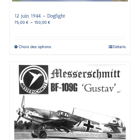
12 juin 1944 – Dogfight
Plage
75,00
€
–
150,00
€
de
prix :
75,00 €
à
Ce
Choix des options
Détails
150,00 €
produit
a
plusieurs
variations.
Les
options
peuvent
être
choisies
sur
la
page
du
produit