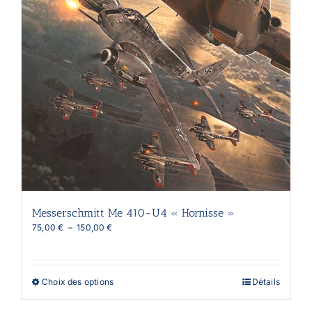
Messerschmitt Me 410-U4 « Hornisse »
Plage
75,00
€
–
150,00
€
de
prix :
75,00 €
à
Ce
Choix des options
Détails
150,00 €
produit
a