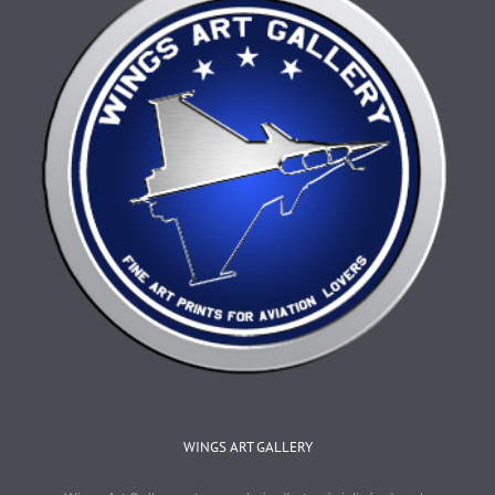
choisies
sur
la
page
du
produit
WINGS ART GALLERY