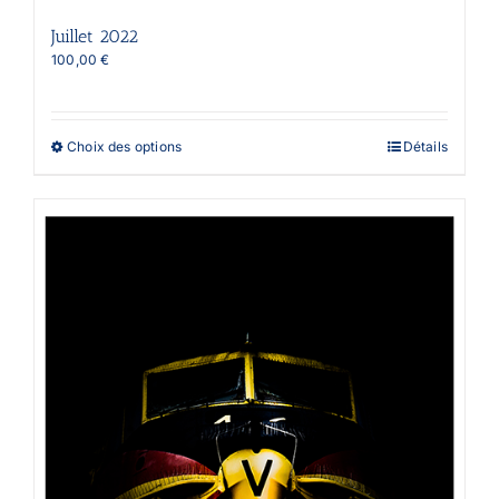
Juillet 2022
100,00
€
Ce
Choix des options
Détails
produit
a
plusieurs
variations.
Les
options
peuvent
être
choisies
sur
la
page
du
produit