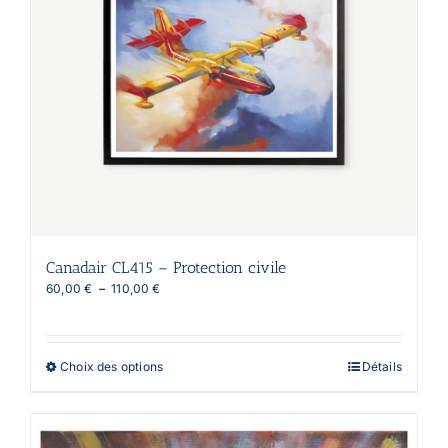
page
du
produit
Canadair CL415 – Protection civile
Plage
60,00
€
–
110,00
€
de
prix :
60,00 €
à
Ce
Choix des options
Détails
110,00 €
produit
a
plusieurs
variations.