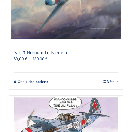
Yak 3 Normandie Niemen
Plage
60,00
€
–
130,00
€
de
prix :
60,00 €
à
Ce
Choix des options
Détails
130,00 €
produit
a
plusieurs
variations.
Les
options
peuvent
être
choisies