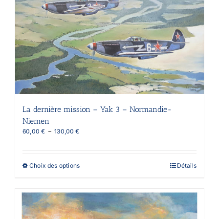
La dernière mission – Yak 3 – Normandie-
Niemen
Plage
60,00
€
–
130,00
€
de
prix :
60,00 €
Ce
Choix des options
Détails
à
produit
130,00 €
a
plusieurs
variations.
Les
options