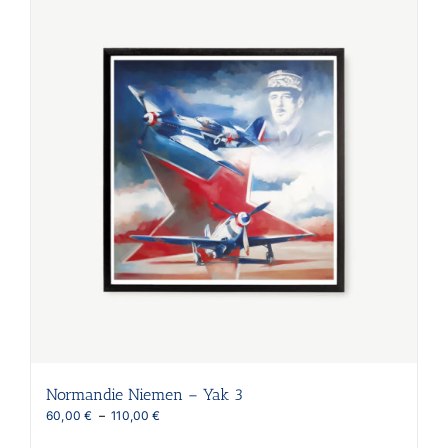
variations.
Les
options
peuvent
être
choisies
sur
la
page
du
produit
Normandie Niemen – Yak 3
Plage
60,00
€
–
110,00
€
de