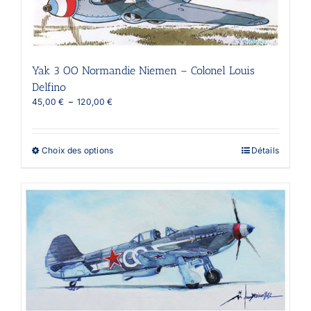
sur
la
page
du
produit
Yak 3 OO Normandie Niemen – Colonel Louis
Delfino
Plage
45,00
€
–
120,00
€
de
prix :
45,00 €
Ce
Choix des options
Détails
à
produit
120,00 €
a
plusieurs
variations.
Les
options
peuvent
être
choisies
sur
la
page