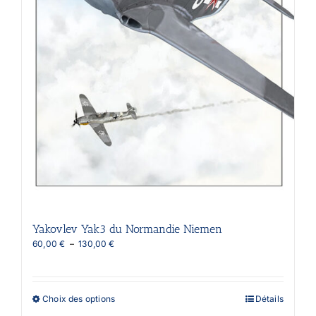
Yakovlev Yak3 du Normandie Niemen
Plage
60,00
€
–
130,00
€
de
prix :
60,00 €
à
Ce
Choix des options
Détails
130,00 €
produit