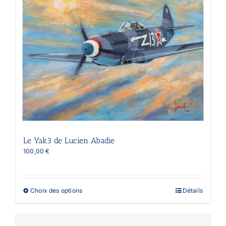
peuvent
être
choisies
sur
la
page
du
produit
Le Yak3 de Lucien Abadie
100,00
€
Ce
Choix des options
Détails
produit
a
plusieurs