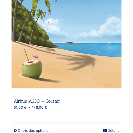
Airbus A330 – Corsair
Plage
61,00
€
–
178,00
€
de
prix :
61,00 €
à
Ce
Choix des options
Détails