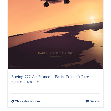
Boeing 777 Air France – Paris-Pointe à Pitre
Plage
61,00
€
–
178,00
€
de
prix :
61,00 €
à
Ce
Choix des options
Détails
178,00 €
produit
a