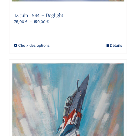
12 juin 1944 – Dogfight
Plage
75,00
€
–
150,00
€
de
prix :
75,00 €
à
Ce
Choix des options
Détails
150,00 €
produit
a
plusieurs
variations.
Les
options
peuvent
être
choisies
sur
la
page
du
produit