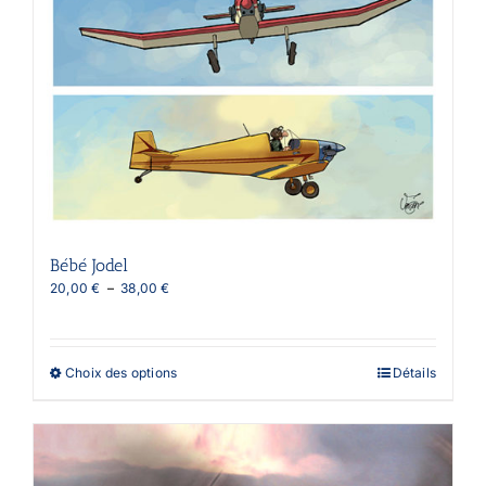
Bébé Jodel
Plage
20,00
€
–
38,00
€
de
prix :
20,00 €
à
Ce
Choix des options
Détails
38,00 €
produit
a
plusieurs
variations.
Les