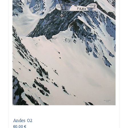
sur
la
page
du
produit
Andes 02
60,00
€