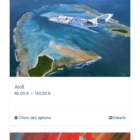
Atoll
Plage
60,00
€
–
130,00
€
de
prix :
60,00 €
à
Ce
Choix des options
Détails
130,00 €
produit
a
plusieurs
variations.