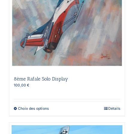
8ème Rafale Solo Display
100,00
€
Ce
Choix des options
Détails
produit
a
plusieurs
variations.