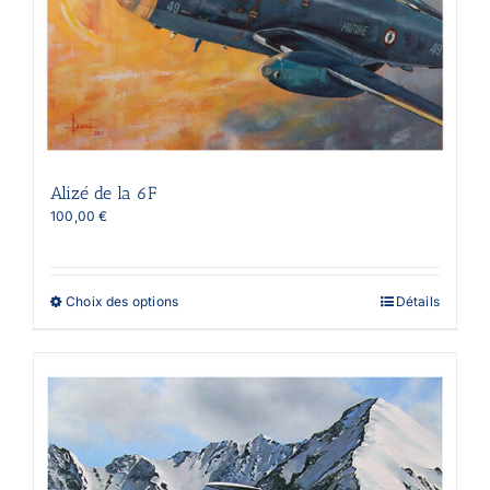
page
du
produit
Alizé de la 6F
100,00
€
Ce
Choix des options
Détails
produit
a
plusieurs
variations.
Les
options
peuvent
être
choisies