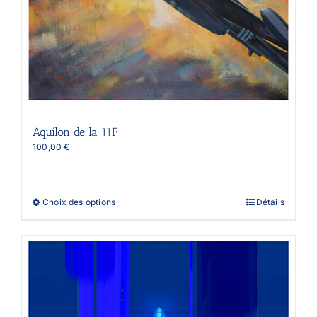
Aquilon de la 11F
100,00
€
Ce
Choix des options
Détails
produit
a
plusieurs
variations.
Les
options
peuvent
être
choisies