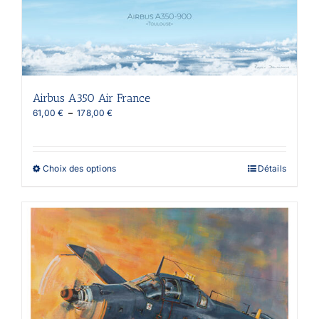
Airbus A350 Air France
Plage
61,00
€
–
178,00
€
de
prix :
61,00 €
à
Ce
Choix des options
Détails
178,00 €
produit
a
plusieurs
variations.
Les
options
peuvent
être
choisies
sur
la