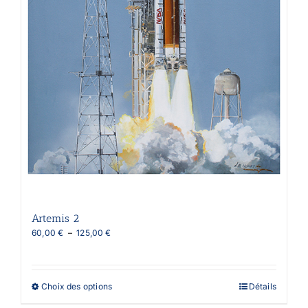
Artemis 2
Plage
60,00
€
–
125,00
€
de
prix :
60,00 €
à
Ce
Choix des options
Détails
125,00 €
produit