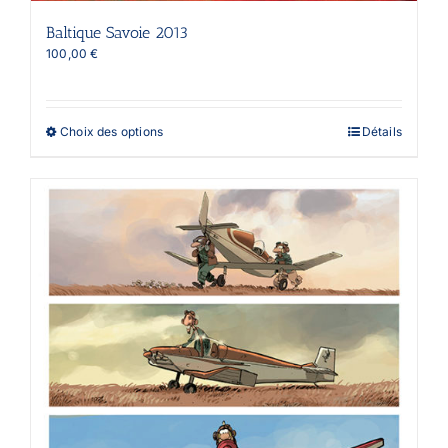
Baltique Savoie 2013
100,00
€
Ce
Choix des options
Détails
produit
a
plusieurs
variations.
Les
options
peuvent
être
choisies
sur
la
page
du
produit