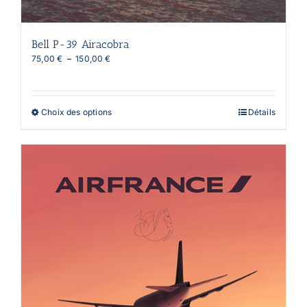
Bell P-39 Airacobra
Plage
75,00
€
–
150,00
€
de
prix :
75,00 €
à
Ce
Choix des options
Détails
150,00 €
produit
a
plusieurs
variations.
Les
options
peuvent
être
choisies
sur
la
page
du
produit