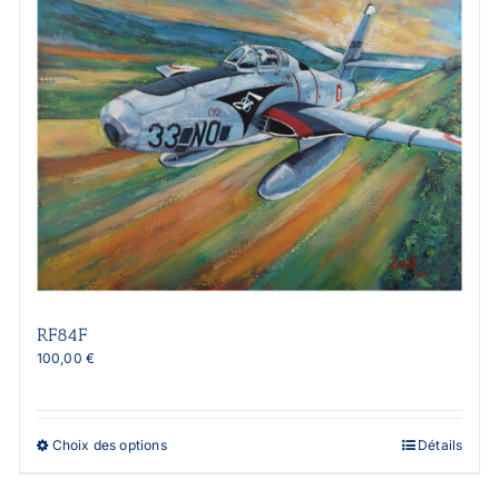
RF84F
100,00
€
Ce
Choix des options
Détails
produit
a