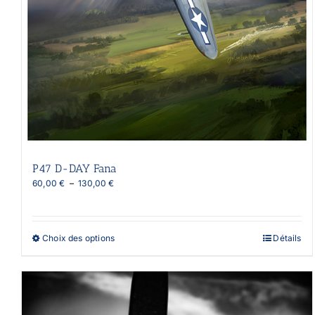
P47 D-DAY Fana
Plage
60,00
€
–
130,00
€
de
prix :
60,00 €
à
Ce
Choix des options
Détails
130,00 €
produit
a
plusieurs
variations.
Les
options