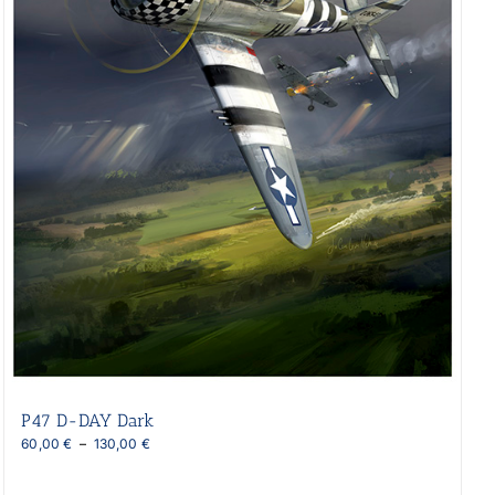
P47 D-DAY Dark
Plage
60,00
€
–
130,00
€
de
prix :