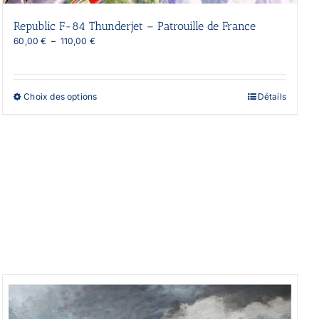
Republic F-84 Thunderjet – Patrouille de France
Plage
60,00
€
–
110,00
€
de
prix :
60,00 €
à
Ce
Choix des options
Détails
110,00 €
produit
a
plusieurs
variations.
Les
options
peuvent
être
choisies
sur
la
page
du
produit