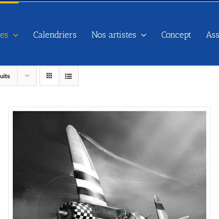
es
Calendriers
Nos artistes
Concept
As
uits