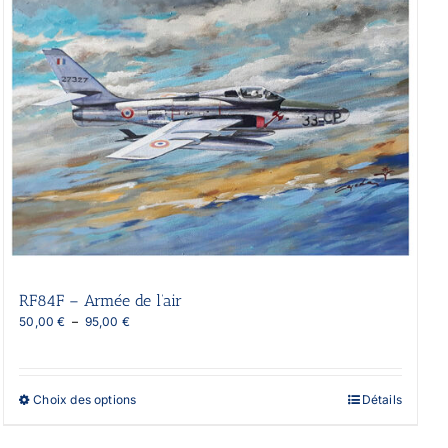
RF84F – Armée de l’air
Plage
50,00
€
–
95,00
€
de
prix :
50,00 €
à
Ce
Choix des options
Détails
95,00 €
produit
a