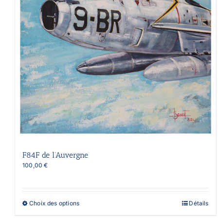
F84F de l’Auvergne
100,00
€
Ce
Choix des options
Détails
produit