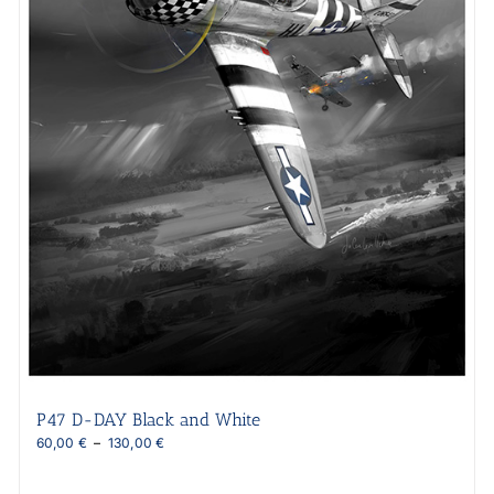
P47 D-DAY Black and White
Plage
60,00
€
–
130,00
€
de
prix :