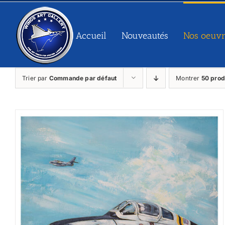
Passer
au
contenu
Accueil
Nouveautés
Nos oeuvr
Trier par
Commande par défaut
Montrer
50 prod