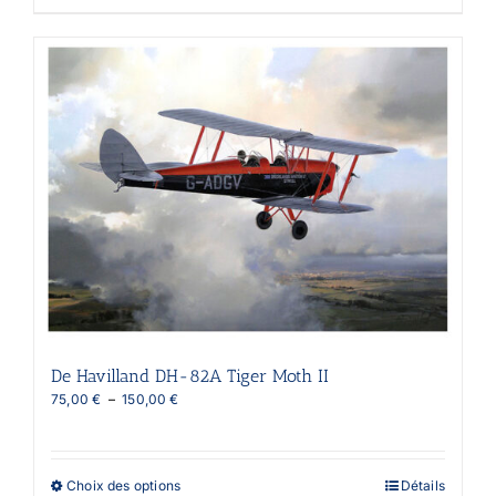
produit
a
plusieurs
variations.
Les
options
peuvent
être
choisies
sur
la
page
du
produit
De Havilland DH-82A Tiger Moth II
Plage
75,00
€
–
150,00
€
de
prix :
75,00 €
à
Ce
Choix des options
Détails