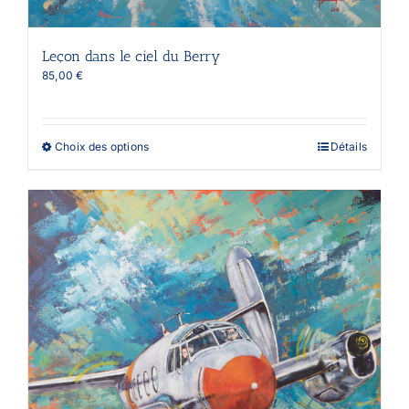
Leçon dans le ciel du Berry
85,00
€
Ce
Choix des options
Détails
produit
a
plusieurs
variations.
Les
options
peuvent
être
choisies
sur
la
page
du
produit