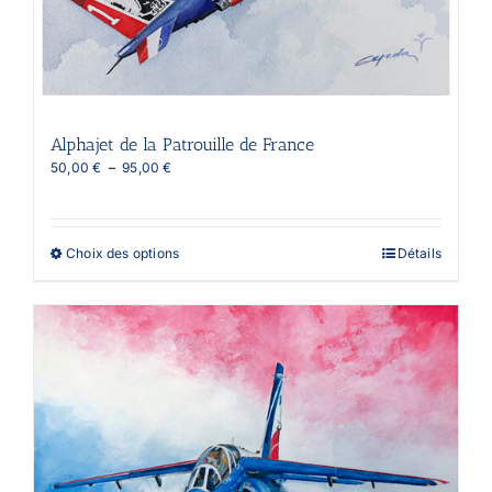
Alphajet de la Patrouille de France
Plage
50,00
€
–
95,00
€
de
prix :
50,00 €
à
Ce
Choix des options
Détails
95,00 €
produit
a
plusieurs
variations.
Les
options
peuvent
être
choisies
sur
la
page