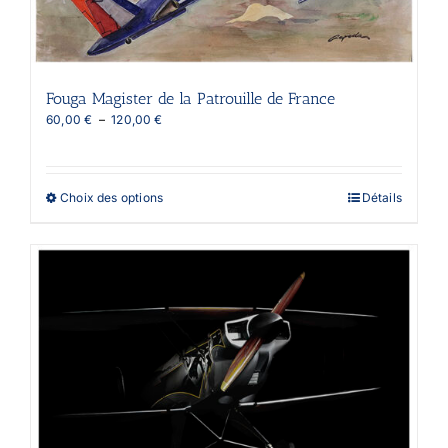
produit
Fouga Magister de la Patrouille de France
Plage
60,00
€
–
120,00
€
de
prix :
60,00 €
à
Ce
Choix des options
Détails
120,00 €
produit
a
plusieurs
variations.
Les
options
peuvent
être
choisies
sur
la
page
du