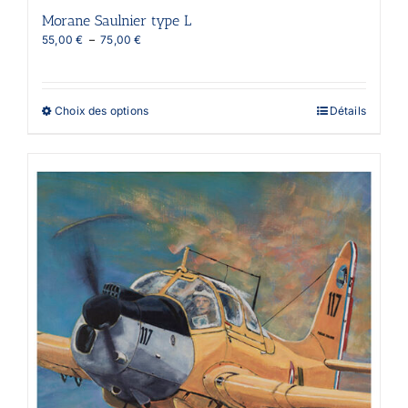
produit
Morane Saulnier type L
Plage
55,00
€
–
75,00
€
de
prix :
55,00 €
à
Ce
Choix des options
Détails
75,00 €
produit
a
plusieurs
variations.
Les
options
peuvent
être
choisies
sur
la
page
du
produit