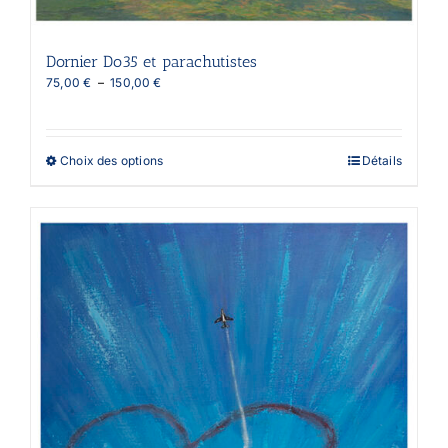
Dornier Do35 et parachutistes
Plage
75,00
€
–
150,00
€
de
prix :
75,00 €
à
Ce
Choix des options
Détails
150,00 €
produit
a
plusieurs
variations.
Les
options
peuvent
être
choisies
sur
la
page
du
produit