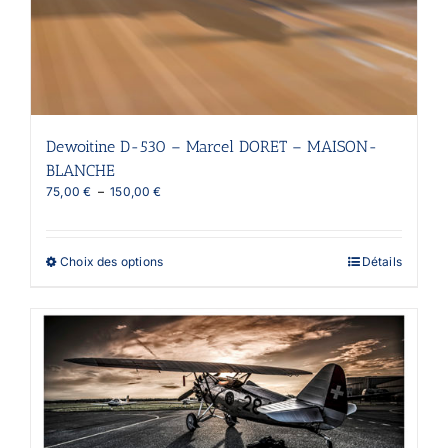
Dewoitine D-530 – Marcel DORET – MAISON-
BLANCHE
Plage
75,00
€
–
150,00
€
de
prix :
75,00 €
Ce
Choix des options
Détails
à
produit
150,00 €
a
plusieurs
variations.
Les
options
peuvent
être
choisies
sur