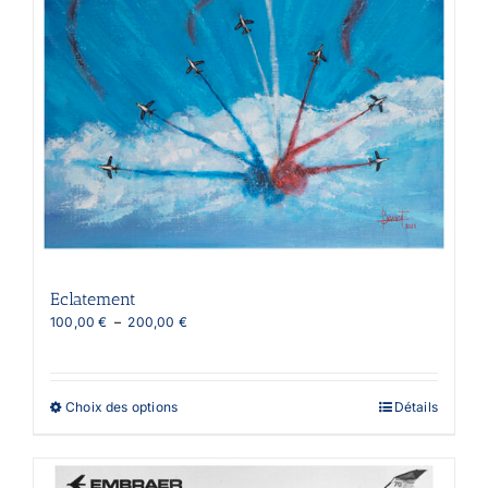
Eclatement
Plage
100,00
€
–
200,00
€
de
prix :
100,00 €
à
Ce
Choix des options
Détails
200,00 €
produit
a
plusieurs
variations.