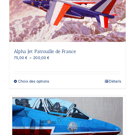
Alpha Jet Patrouille de France
Plage
75,00
€
–
200,00
€
de
prix :
75,00 €
à
Ce
Choix des options
Détails
200,00 €
produit
a
plusieurs
variations.
Les
options
peuvent
être
choisies