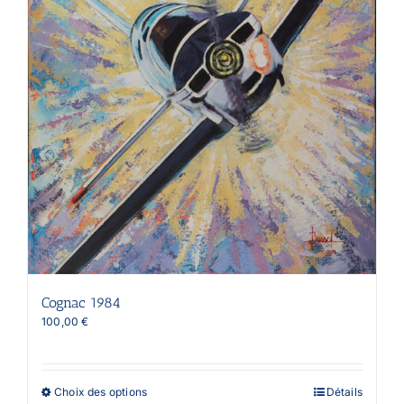
page
du
produit
Cognac 1984
100,00
€
Ce
Choix des options
Détails