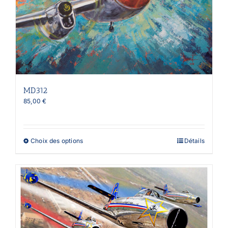
MD312
85,00
€
Ce
Choix des options
Détails
produit
a
plusieurs
variations.
Les
options
peuvent
être
choisies