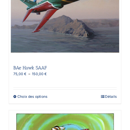
sur
la
page
du
produit
BAe Hawk SAAF
Plage
75,00
€
–
150,00
€
de
prix :
75,00 €
à
Ce
Choix des options
Détails
150,00 €
produit
a
plusieurs
variations.
Les
options