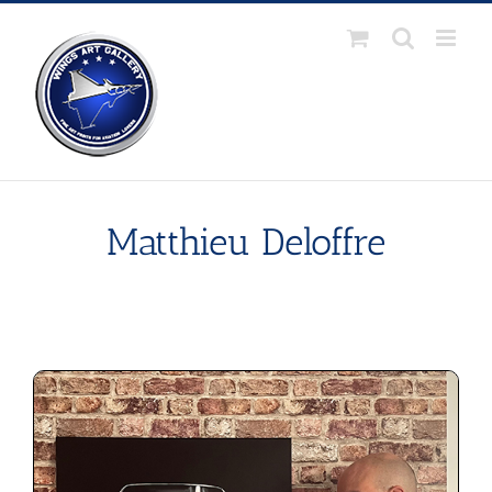
Passer
au
contenu
Matthieu Deloffre