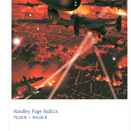
Handley Page Halifax
Plage
75,00
€
–
150,00
€
de
prix :