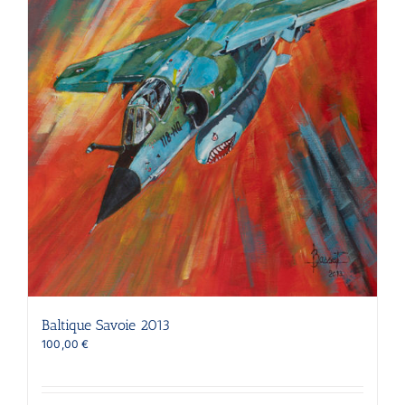
la
page
du
produit
Baltique Savoie 2013
100,00
€