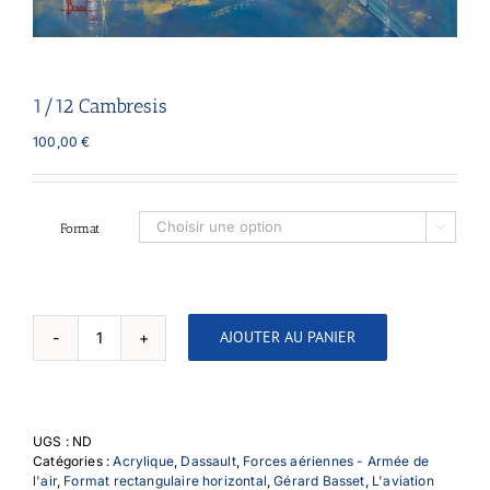
1/12 Cambresis
100,00
€
Format

AJOUTER AU PANIER
quantité
de
1/12
Cambresis
UGS :
ND
Catégories :
Acrylique
,
Dassault
,
Forces aériennes - Armée de
l'air
,
Format rectangulaire horizontal
,
Gérard Basset
,
L'aviation