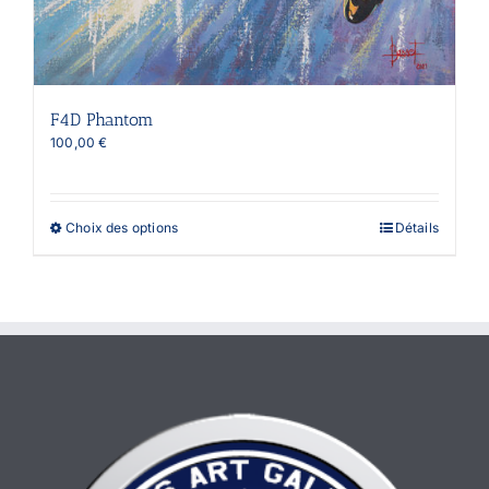
F4D Phantom
100,00
€
Ce
Choix des options
Détails
produit
a
plusieurs
variations.
Les
options
peuvent
être
choisies
sur
la
page
du