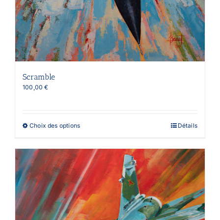
Scramble
100,00
€
Ce
Choix des options
Détails
produit
a
plusieurs
variations.
Les
options
peuvent
être
choisies
sur