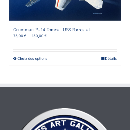
page
du
produit
Grumman F-14 Tomcat USS Forrestal
Plage
75,00
€
–
150,00
€
de
prix :
75,00 €
à
Ce
Choix des options
Détails
150,00 €
produit
a
plusieurs
variations.
Les
options
peuvent
être
choisies
sur
la
page
du