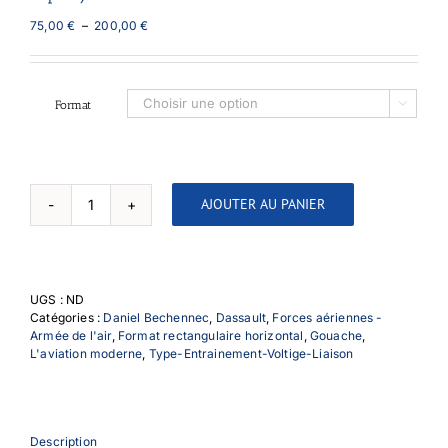
Plage
75,00
€
–
200,00
€
de
prix :
75,00 €
à
Format

200,00 €
AJOUTER AU PANIER
quantité
de
Alpha
Jet
Patrouille
UGS :
ND
de
Catégories :
Daniel Bechennec
,
Dassault
,
Forces aériennes -
France
Armée de l'air
,
Format rectangulaire horizontal
,
Gouache
,
L'aviation moderne
,
Type-Entrainement-Voltige-Liaison
Description