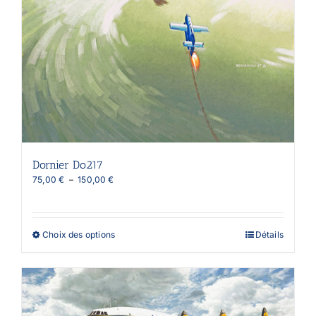
Dornier Do217
Plage
75,00
€
–
150,00
€
de
prix :
75,00 €
à
Ce
Choix des options
Détails
150,00 €
produit
a
plusieurs
variations.
Les
options