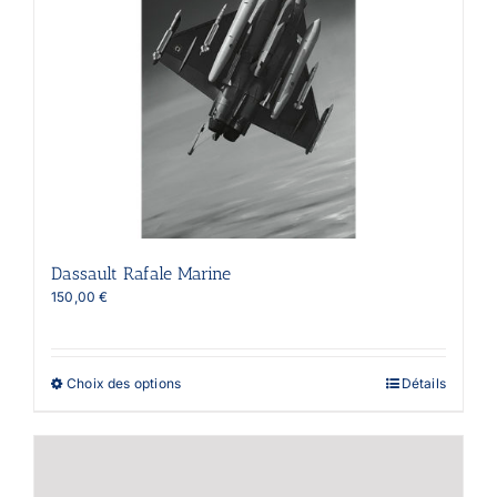
du
produit
Dassault Rafale Marine
150,00
€
Ce
Choix des options
Détails
produit
a
plusieurs
variations.
Les