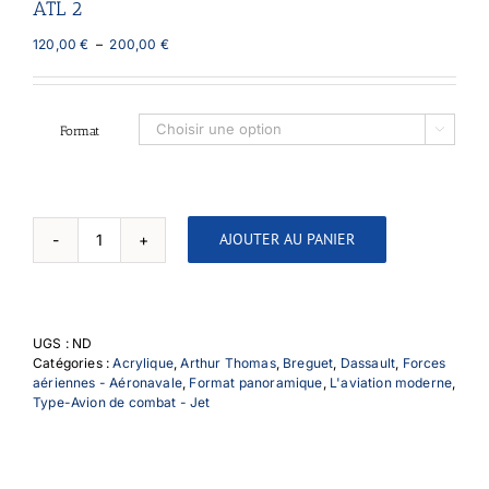
ATL 2
Plage
120,00
€
–
200,00
€
de
prix :
120,00 €
à
Format

200,00 €
AJOUTER AU PANIER
quantité
de
ATL
2
UGS :
ND
Catégories :
Acrylique
,
Arthur Thomas
,
Breguet
,
Dassault
,
Forces
aériennes - Aéronavale
,
Format panoramique
,
L'aviation moderne
,
Type-Avion de combat - Jet