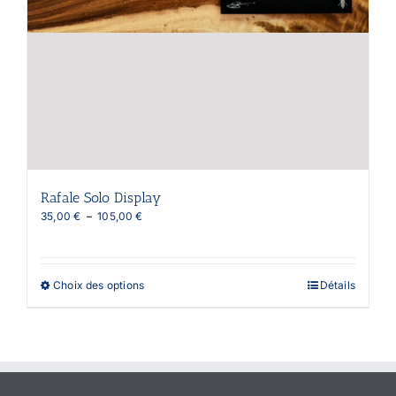
Rafale Solo Display
Plage
35,00
€
–
105,00
€
de
prix :
35,00 €
à
Ce
Choix des options
Détails
105,00 €
produit
a
plusieurs
variations.
Les
options
peuvent