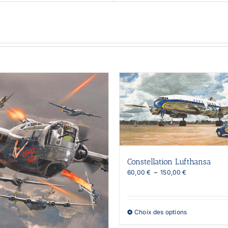
Constellation Lufthansa
Plage
60,00
€
–
150,00
€
de
prix :
60,00 €
à
Ce
Choix des options
150,00 €
produit