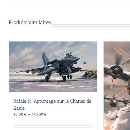
Produits similaires
Rafale M, Appontage sur le Charles de
Gaule
Plage
95,00
€
–
175,00
€
de
prix :
95,00 €