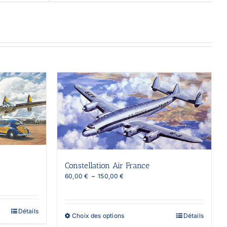
Constellation Air France
Plage
60,00
€
–
150,00
€
de
prix :
60,00 €
Détails
à
Ce
Choix des options
Détails
150,00 €
produit