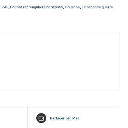
- RAF
,
Format rectangulaire horizontal
,
Gouache
,
La seconde guerre
Partager par Mail