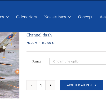
es
Calendriers
Nos artistes
Concept
As
Channel dash
Plage
75,00
€
–
150,00
€
de
prix :
75,00 €
à
Format
150,00 €
AJOUTER AU PANIER
quantité
de
Channel
dash