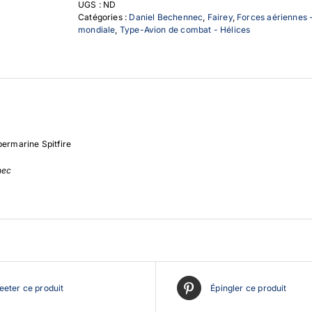
UGS :
ND
Catégories :
Daniel Bechennec
,
Fairey
,
Forces aériennes 
mondiale
,
Type-Avion de combat - Hélices
permarine Spitfire
nec
eter ce produit
Épingler ce produit