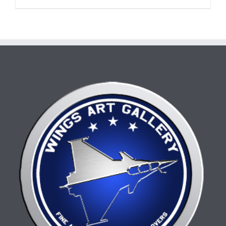
130,00 €
produit
a
plusieurs
variations.
Les
options
peuvent
être
choisies
sur
la
page
du
produit