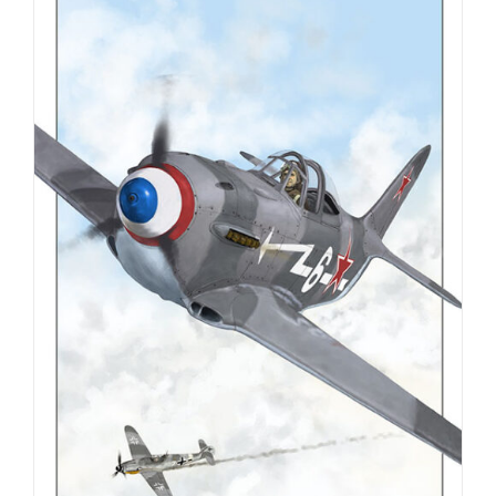
Les
options
peuvent
être
choisies
sur
la
page
du
produit