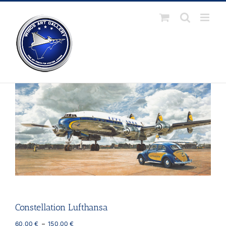
Passer
au
contenu
Constellation Lufthansa
Plage
60,00
€
–
150,00
€