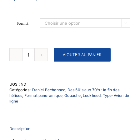
de
prix :
60,00 €
à
Format

150,00 €
AJOUTER AU PANIER
quantité
de
Constellation
Lufthansa
UGS :
ND
Catégories :
Daniel Bechennec
,
Des 50's aux 70's : la fin des
hélices
,
Format panoramique
,
Gouache
,
Lockheed
,
Type-Avion de
ligne
Description