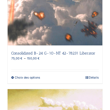
Consolidated B-24 G-10-NT 42-78231 Liberator
Plage
75,00
€
–
150,00
€
de
prix :
75,00 €
à
Ce
Choix des options
Détails
150,00 €
produit
a
plusieurs
variations.
Les
options
peuvent