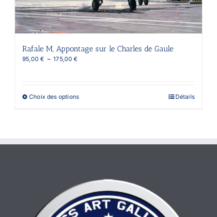
page
du
produit
Rafale M, Appontage sur le Charles de Gaule
Plage
95,00
€
–
175,00
€
de
prix :
95,00 €
à
Ce
Choix des options
Détails
175,00 €
produit
a
plusieurs
variations.
Les
options
peuvent
être
choisies
sur
la
page
du