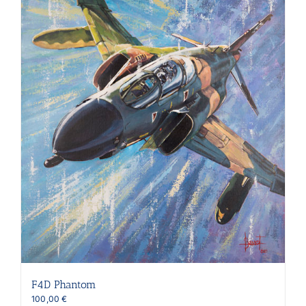
être
choisies
sur
la
page
du
produit
F4D Phantom
100,00
€