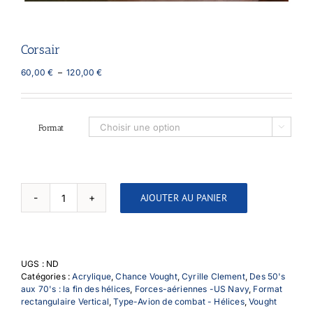
Corsair
Plage
60,00
€
–
120,00
€
de
prix :
60,00 €
à
Format

120,00 €
AJOUTER AU PANIER
quantité
de
Corsair
UGS :
ND
Catégories :
Acrylique
,
Chance Vought
,
Cyrille Clement
,
Des 50's
aux 70's : la fin des hélices
,
Forces-aériennes -US Navy
,
Format
rectangulaire Vertical
,
Type-Avion de combat - Hélices
,
Vought