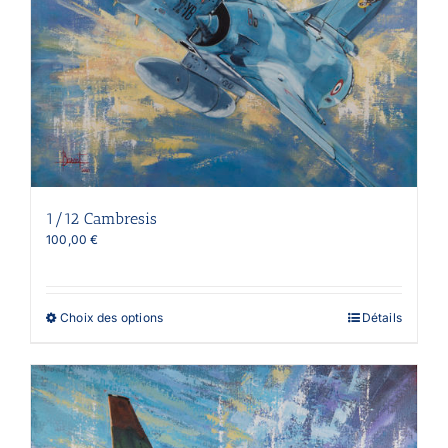
sur
la
page
du
produit
1/12 Cambresis
100,00
€
Ce
Choix des options
Détails
produit
a
plusieurs
variations.
Les
options
peuvent