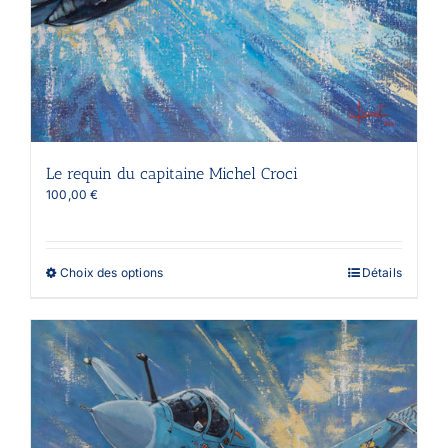
Le requin du capitaine Michel Croci
100,00
€
Ce
Choix des options
Détails
produit
a
plusieurs
variations.
Les
options
peuvent
être
choisies