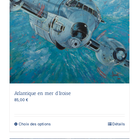
Atlantique en mer d’Iroise
85,00
€
Ce
Choix des options
Détails
produit
a