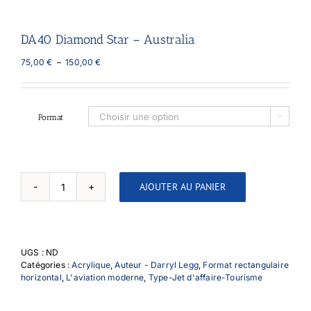
DA40 Diamond Star – Australia
Plage
75,00
€
–
150,00
€
de
prix :
75,00 €
à
Format

150,00 €
AJOUTER AU PANIER
quantité
de
DA40
Diamond
Star
UGS :
ND
-
Catégories :
Acrylique
,
Auteur - Darryl Legg
,
Format rectangulaire
Australia
horizontal
,
L'aviation moderne
,
Type-Jet d'affaire-Tourisme