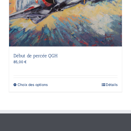
Début de percée QGH
85,00
€
Ce
Choix des options
Détails
produit
a
plusieurs
variations.
Les
options
peuvent
être