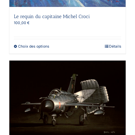
Le requin du capitaine Michel Croci
100,00
€
Ce
Choix des options
Détails
produit
a
plusieurs
variations.
Les
options
peuvent
être
choisies
sur
la
page
du
produit