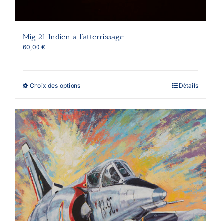
Mig 21 Indien à l’atterrissage
60,00
€
Ce
Choix des options
Détails
produit
a
plusieurs
variations.
Les
options
peuvent
être
choisies
sur
la
page
du
produit