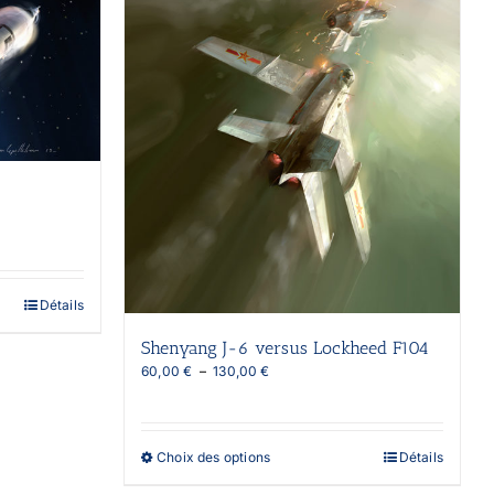
Détails
Shenyang J-6 versus Lockheed F104
Plage
60,00
€
–
130,00
€
de
prix :
60,00 €
à
Ce
Choix des options
Détails
130,00 €
produit