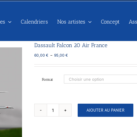
es
Calendriers
Nos artistes
Concept
As
Dassault Falcon 20 Air France
Plage
60,00
€
–
95,00
€
de
prix :
60,00 €
à
Format
95,00 €
AJOUTER AU PANIER
quantité
de
Dassault
Falcon
20