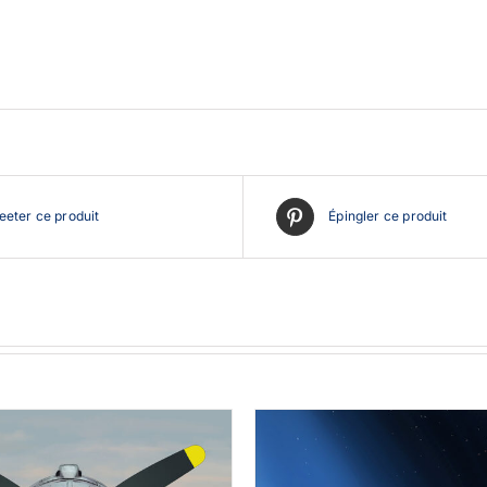
eter ce produit
Épingler ce produit