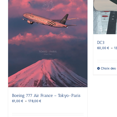
DC3
60,00
€
–
1
Choix des 
Boeing 777 Air France – Tokyo-Paris
Plage
61,00
€
–
178,00
€
de
prix :
61,00 €