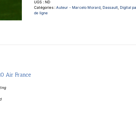
UGS :
ND
Air
Catégories :
Auteur - Marcelo Morard
,
Dassault
,
Digital p
France
de ligne
20 Air France
ting
d