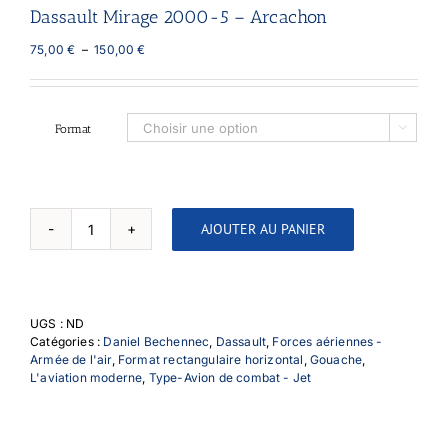
Dassault Mirage 2000-5 – Arcachon
Plage
75,00
€
–
150,00
€
de
prix :
75,00 €
à
Format

150,00 €
AJOUTER AU PANIER
quantité
de
Dassault
Mirage
2000-
UGS :
ND
5
Catégories :
Daniel Bechennec
,
Dassault
,
Forces aériennes -
-
Armée de l'air
,
Format rectangulaire horizontal
,
Gouache
,
Arcachon
L'aviation moderne
,
Type-Avion de combat - Jet