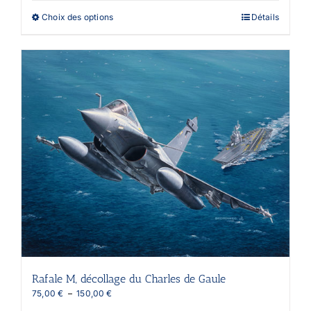
à
Ce
Choix des options
Détails
150,00 €
produit
a
plusieurs
variations.
Les
options
peuvent
être
choisies
sur
la
page
du
produit
Rafale M, décollage du Charles de Gaule
Plage
75,00
€
–
150,00
€
de