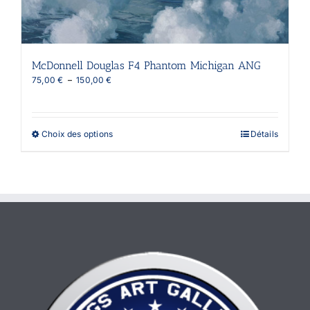
McDonnell Douglas F4 Phantom Michigan ANG
Plage
75,00
€
–
150,00
€
de
prix :
75,00 €
à
Ce
Choix des options
Détails
150,00 €
produit
a
plusieurs
variations.
Les
options
peuvent
être
choisies
sur
la
page
du
produit