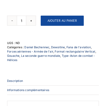
AJOUTER AU PANIER
quantité
de
Dewoitine
D520
vs
UGS :
ND
B24
Catégories :
Daniel Bechennec
,
Dewoitine
,
Fana de l'aviation
,
Forces aériennes - Armée de l'air
,
Format rectangulaire Vertical
,
Gouache
,
La seconde guerre mondiale
,
Type-Avion de combat -
Hélices
Description
Informations complémentaires