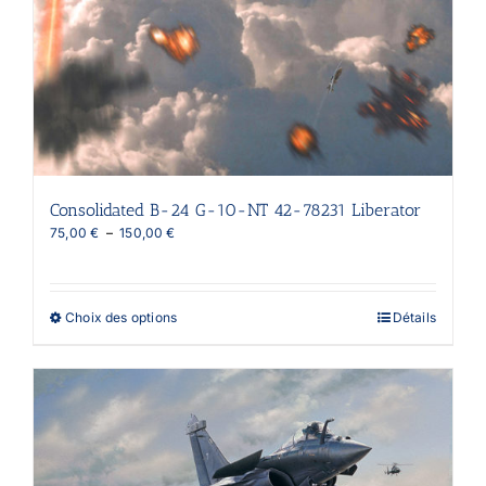
Consolidated B-24 G-10-NT 42-78231 Liberator
Plage
75,00
€
–
150,00
€
de
prix :
75,00 €
à
Ce
Choix des options
Détails
150,00 €
produit
a
plusieurs
variations.
Les
options
peuvent
être