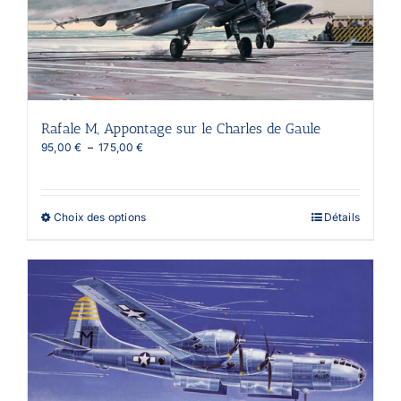
choisies
sur
la
page
du
produit
Rafale M, Appontage sur le Charles de Gaule
Plage
95,00
€
–
175,00
€
de
prix :
95,00 €
à
Ce
Choix des options
Détails
175,00 €
produit
a
plusieurs
variations.
Les
options
peuvent
être
choisies
sur
la