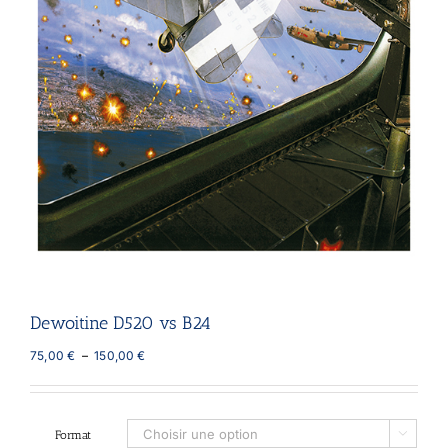
Dewoitine D520 vs B24
Plage
75,00
€
–
150,00
€
de
prix :
75,00 €
à
Format

150,00 €