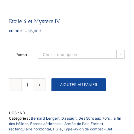
Etoile 6 et Mystère IV
Plage
60,00
€
–
95,00
€
de
prix :
60,00 €
à
Format

95,00 €
AJOUTER AU PANIER
quantité
de
Etoile
6
et
UGS :
ND
Mystère
Catégories :
Bernard Lengert
,
Dassault
,
Des 50's aux 70's : la fin
IV
des hélices
,
Forces aériennes - Armée de l'air
,
Format
rectangulaire horizontal
,
Huile
,
Type-Avion de combat - Jet