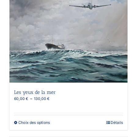
Les
options
peuvent
être
choisies
sur
la
page
du
produit
Les yeux de la mer
Plage
60,00
€
–
130,00
€
de
prix :
60,00 €
à
Ce
Choix des options
Détails
130,00 €
produit
a