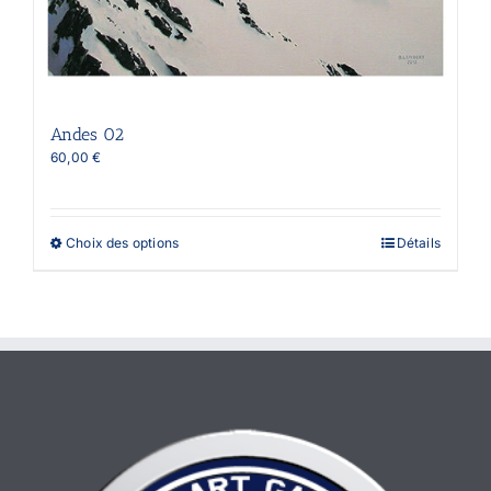
Andes 02
60,00
€
Ce
Choix des options
Détails
produit
a
plusieurs
variations.
Les
options
peuvent
être
choisies
sur
la
page