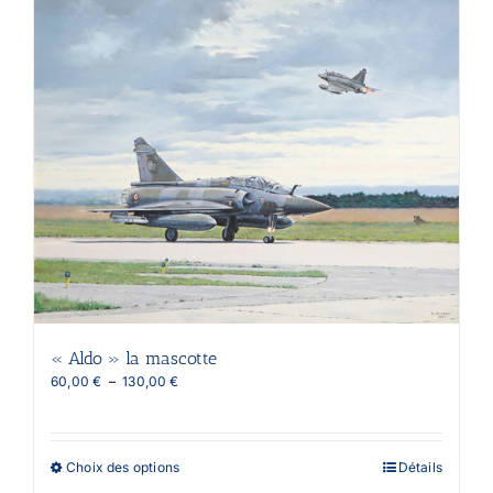
plusieurs
variations.
Les
options
peuvent
être
choisies
sur
la
page
du
produit
« Aldo » la mascotte
Plage
60,00
€
–
130,00
€
de
prix :
60,00 €
à
Ce
Choix des options
Détails
130,00 €
produit