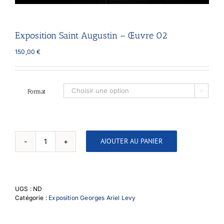
Exposition Saint Augustin – Œuvre 02
150,00
€
Format

AJOUTER AU PANIER
quantité
de
Exposition
Saint
Augustin
UGS :
ND
-
Catégorie :
Exposition Georges Ariel Levy
Œuvre
02