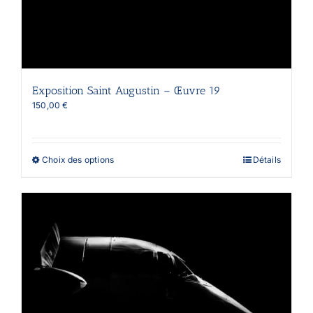
Exposition Saint Augustin – Œuvre 19
150,00
€
Ce
Choix des options
Détails
produit
a
plusieurs
variations.
Les
options
peuvent
être
choisies
sur
la
page