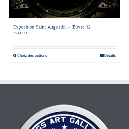
Exposition Saint Augustin – Œuvre 12
150,00
€
Ce
Choix des options
Détails
produit
a
plusieurs
variations.
Les
options
peuvent
être
choisies
sur
la
page
du
produit