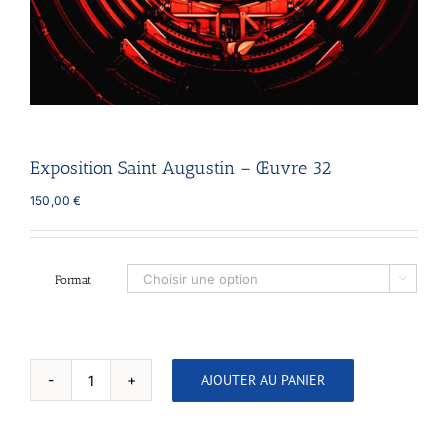
Exposition Saint Augustin – Œuvre 32
150,00
€
Format

AJOUTER AU PANIER
quantité
de
Exposition
Saint