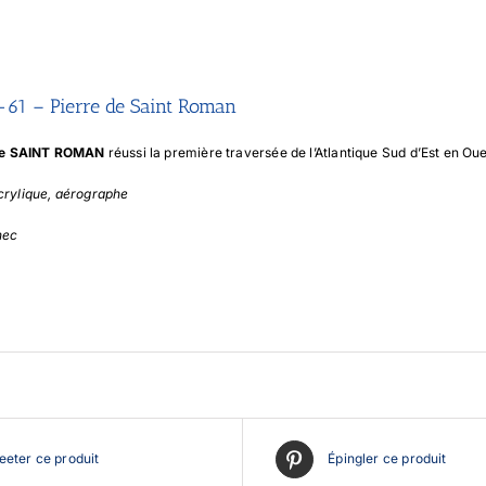
-61 – Pierre de Saint Roman
de SAINT ROMAN
réussi la première traversée de l’Atlantique Sud d’Est en Ou
crylique, aérographe
nec
eter ce produit
Épingler ce produit