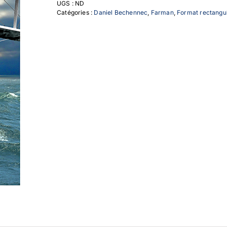
UGS :
ND
Pierre
Catégories :
Daniel Bechennec
,
Farman
,
Format rectangul
de
Saint
Roman