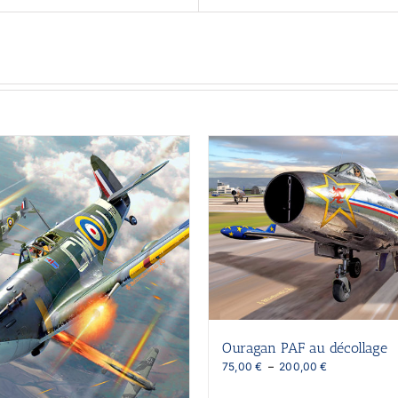
Ouragan PAF au décollage
Plage
75,00
€
–
200,00
€
de
prix :