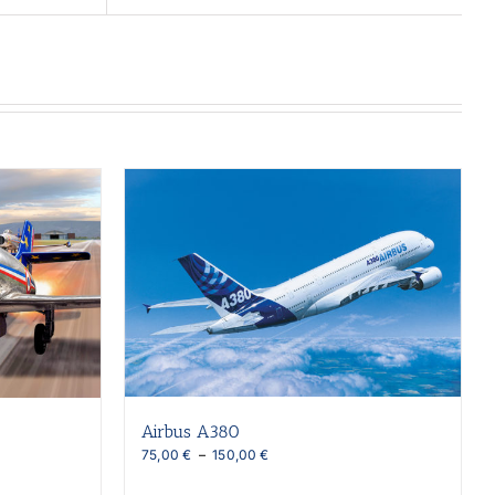
Airbus A380
Plage
75,00
€
–
150,00
€
de
prix :