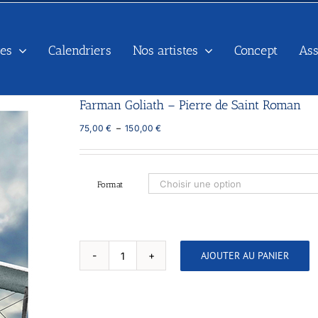
es
Calendriers
Nos artistes
Concept
As
Farman Goliath – Pierre de Saint Roman
Plage
75,00
€
–
150,00
€
de
prix :
75,00 €
à
Format
150,00 €
AJOUTER AU PANIER
quantité
de
Farman
Goliath
-