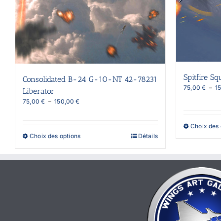
Spitfire S
Consolidated B-24 G-10-NT 42-78231
75,00
€
–
1
Liberator
Plage
75,00
€
–
150,00
€
de
prix :
Choix des 
75,00 €
Ce
Choix des options
Détails
à
produit
150,00 €
a
plusieurs
variations.
Les
options
peuvent
être
choisies