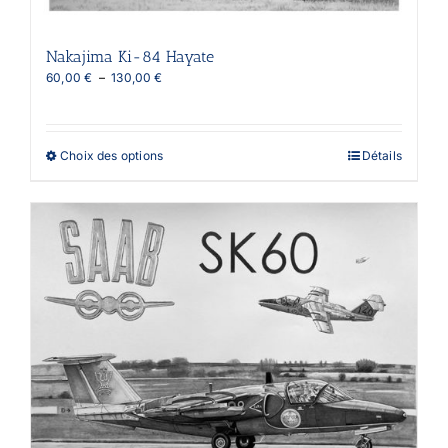
Nakajima Ki-84 Hayate
Plage
60,00
€
–
130,00
€
de
prix :
60,00 €
à
Ce
Choix des options
Détails
130,00 €
produit
a
plusieurs
variations.
Les
options
peuvent
être
choisies
sur
la
page
du
produit