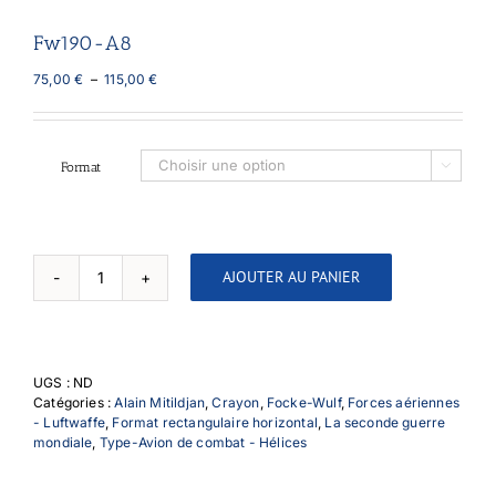
Fw190-A8
Plage
75,00
€
–
115,00
€
de
prix :
75,00 €
à
Format

115,00 €
AJOUTER AU PANIER
quantité
de
Fw190-
A8
UGS :
ND
Catégories :
Alain Mitildjan
,
Crayon
,
Focke-Wulf
,
Forces aériennes
- Luftwaffe
,
Format rectangulaire horizontal
,
La seconde guerre
mondiale
,
Type-Avion de combat - Hélices