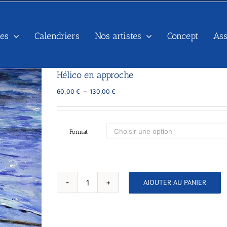
es
Calendriers
Nos artistes
Concept
As
Hélico en approche
Plage
60,00
€
–
130,00
€
de
prix :
60,00 €
à
Format
130,00 €
AJOUTER AU PANIER
quantité
de
Hélico
en
approche