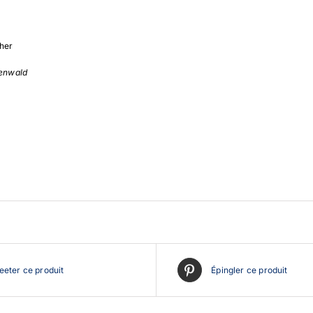
her
nenwald
eter ce produit
Épingler ce produit