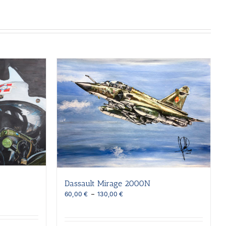
Dassault Mirage 2000N
Plage
60,00
€
–
130,00
€
de
prix :
60,00 €