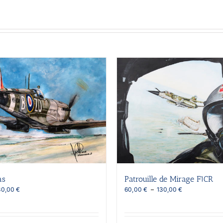
as
Patrouille de Mirage F1CR
Plage
Plage
30,00
€
60,00
€
–
130,00
€
de
de
prix :
prix :
60,00 €
60,00 €