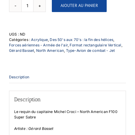
AJOUTER AU PANIER
quantité
de
Le
requin
du
UGS :
ND
capitaine
Catégories :
Acrylique
,
Des 50's aux 70's : la fin des hélices
,
Michel
Forces aériennes - Armée de l'air
,
Format rectangulaire Vertical
,
Croci
Gérard Basset
,
North American
,
Type-Avion de combat - Jet
Description
Description
Le requin du capitaine Michel Croci – North American F100
Super Sabre
Artiste : Gérard Basset