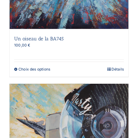
Un oiseau de la BA745
100,00
€
Ce
Choix des options
Détails
produit
a
plusieurs
variations.
Les
options
peuvent
être
choisies
sur
la
page