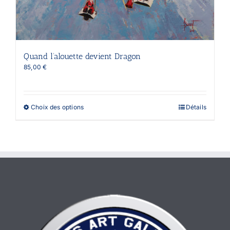
Quand l’alouette devient Dragon
85,00
€
Ce
Choix des options
Détails
produit
a
plusieurs
variations.
Les
options
peuvent
être
choisies
sur
la
page
du