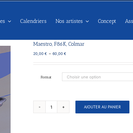
es
Calendriers
Nos artistes
Concept
As
Maestro, F86K, Colmar
Plage
20,00
€
–
60,00
€
de
prix :
20,00 €
à
Format
60,00 €
AJOUTER AU PANIER
quantité
de
Maestro,
F86K,
Colmar