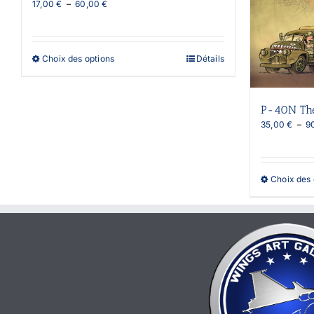
Plage
17,00
€
–
60,00
€
de
prix :
17,00 €
à
Ce
Choix des options
Détails
60,00 €
produit
a
plusieurs
variations.
P-40N The
Les
35,00
€
–
9
options
peuvent
être
choisies
Choix des 
sur
la
page
du
produit