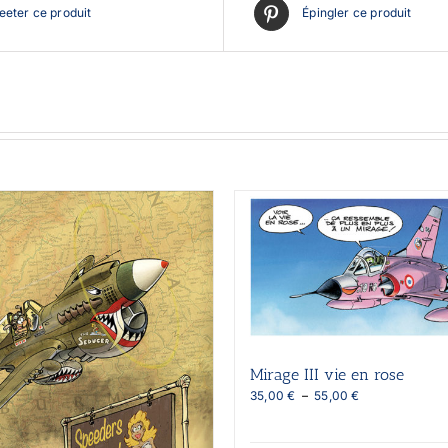
eter ce produit
Épingler ce produit
Mirage III vie en rose
Plage
35,00
€
–
55,00
€
de
prix :