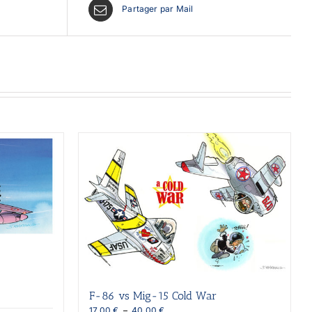
Partager par Mail
F-86 vs Mig-15 Cold War
Plage
17,00
€
–
40,00
€