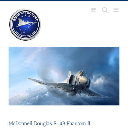
Passer
au
contenu
McDonnell Douglas F-4B Phantom II