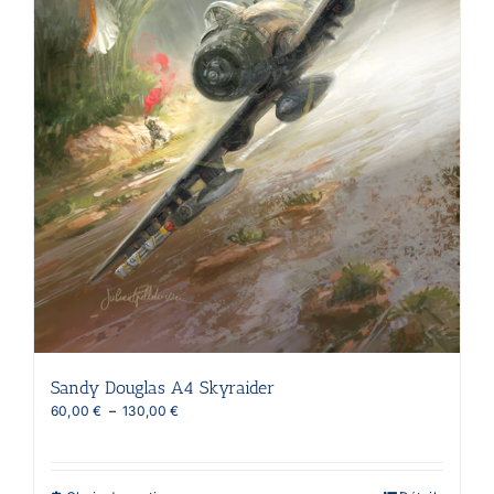
la
page
du
produit
Sandy Douglas A4 Skyraider
Plage
60,00
€
–
130,00
€
de
prix :
60,00 €
à