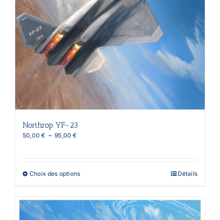
Northrop YF-23
Plage
50,00
€
–
95,00
€
de
prix :
50,00 €
à
Ce
Choix des options
Détails
95,00 €
produit
a
plusieurs
variations.
Les