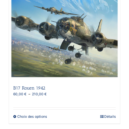
options
peuvent
être
choisies
sur
la
page
du
produit
B17 Rouen 1942
Plage
60,00
€
–
210,00
€
de
prix :
60,00 €
à
Ce
Choix des options
Détails
210,00 €
produit
a