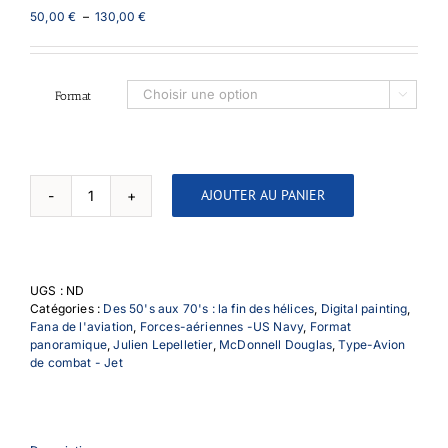
Plage
50,00
€
–
130,00
€
de
prix :
50,00 €
à
Format

130,00 €
AJOUTER AU PANIER
quantité
de
McDonnell
Douglas
F-
UGS :
ND
4B
Catégories :
Des 50's aux 70's : la fin des hélices
,
Digital painting
,
Phantom
Fana de l'aviation
,
Forces-aériennes -US Navy
,
Format
II
panoramique
,
Julien Lepelletier
,
McDonnell Douglas
,
Type-Avion
de combat - Jet