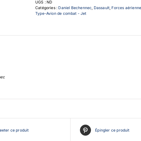
UGS :
ND
Catégories :
Daniel Bechennec
,
Dassault
,
Forces aérienne
Type-Avion de combat - Jet
nec
eter ce produit
Épingler ce produit