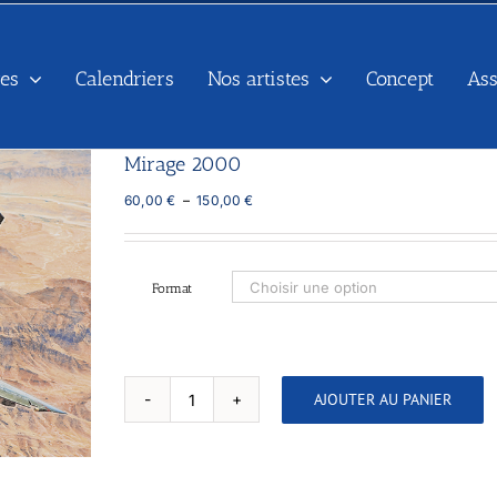
es
Calendriers
Nos artistes
Concept
As
Mirage 2000
Plage
60,00
€
–
150,00
€
de
prix :
60,00 €
à
Format
150,00 €
AJOUTER AU PANIER
quantité
de
Mirage
2000