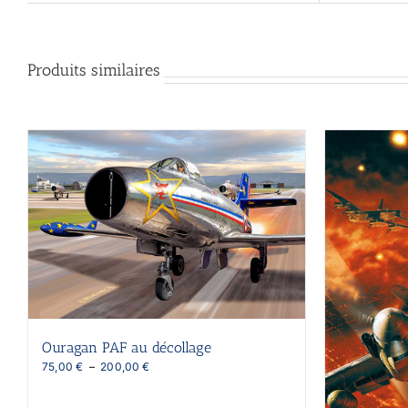
Produits similaires
Ouragan PAF au décollage
Plage
75,00
€
–
200,00
€
de
prix :