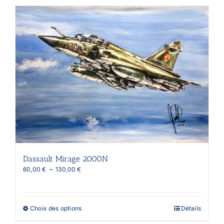
plusieurs
variations.
Les
options
peuvent
être
choisies
sur
la
page
du
produit
Dassault Mirage 2000N
Plage
60,00
€
–
130,00
€
de
prix :
60,00 €
à
Ce
Choix des options
Détails
130,00 €
produit