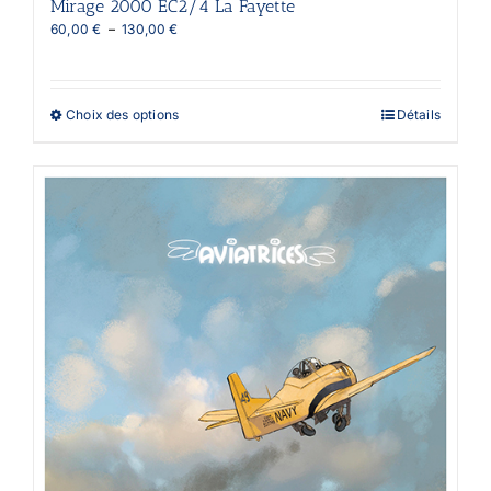
Mirage 2000 EC2/4 La Fayette
Plage
60,00
€
–
130,00
€
de
prix :
60,00 €
à
Ce
Choix des options
Détails
130,00 €
produit
a
plusieurs
variations.
Les
options
peuvent
être
choisies
sur
la
page
du
produit