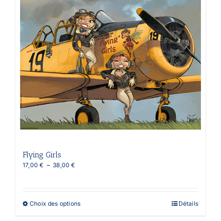
Flying Girls
Plage
17,00
€
–
38,00
€
de
prix :
17,00 €
à
Ce
Choix des options
Détails
38,00 €
produit
a