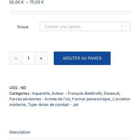
Plage
50,00
€
–
75,00
€
de
prix :
50,00 €
à
Format

75,00 €
AJOUTER AU PANIER
quantité
de
Mirage
2000
UGS :
ND
Catégories :
Aquarelle
,
Auteur - François Baldinotti
,
Dassault
,
Forces aériennes - Armée de l'air
,
Format panoramique
,
L'aviation
moderne
,
Type-Avion de combat - Jet
Description