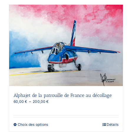
a
plusieurs
variations.
Les
options
peuvent
être
choisies
sur
la
page
du
produit
Alphajet de la patrouille de France au décollage
Plage
60,00
€
–
200,00
€
de
prix :
60,00 €
à
Ce
Choix des options
Détails
200,00 €
produit