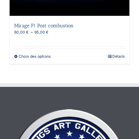
Mirage F1 Post combustion
Plage
60,00
€
–
95,00
€
de
prix :
60,00 €
à
Ce
Choix des options
Détails
95,00 €
produit
a
plusieurs
variations.
Les
options
peuvent
être
choisies
sur
la
page
du
produit