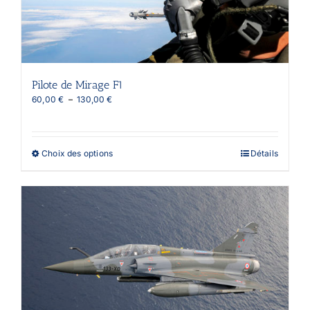
Pilote de Mirage F1
Plage
60,00
€
–
130,00
€
de
prix :
60,00 €
à
Ce
Choix des options
Détails
130,00 €
produit
a
plusieurs
variations.
Les
options
peuvent
être
choisies
sur
la
page