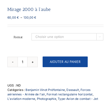
Mirage 2000 à l’aube
Plage
60,00
€
–
130,00
€
de
prix :
60,00 €
à
Format

130,00 €
AJOUTER AU PANIER
quantité
de
Mirage
2000
à
UGS :
ND
l'aube
Catégories :
Benjamin Vinot Préfontaine
,
Dassault
,
Forces
aériennes - Armée de l'air
,
Format rectangulaire horizontal
,
L'aviation moderne
,
Photographie
,
Type-Avion de combat - Jet