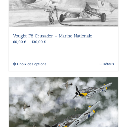
Vought F8 Crusader – Marine Nationale
Plage
60,00
€
–
130,00
€
de
prix :
60,00 €
à
Ce
Choix des options
Détails
130,00 €
produit
a
plusieurs
variations.
Les
options
peuvent
être
choisies
sur
la
page