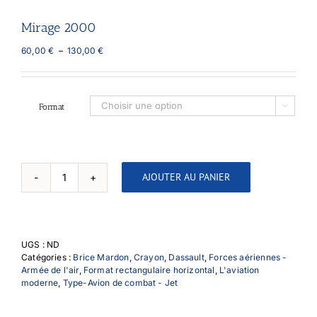
Mirage 2000
Plage
60,00
€
–
130,00
€
de
prix :
60,00 €
à
Format

130,00 €
AJOUTER AU PANIER
quantité
de
Mirage
2000
UGS :
ND
Catégories :
Brice Mardon
,
Crayon
,
Dassault
,
Forces aériennes -
Armée de l'air
,
Format rectangulaire horizontal
,
L'aviation
moderne
,
Type-Avion de combat - Jet