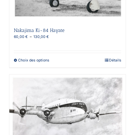
produit
Nakajima Ki-84 Hayate
Plage
60,00
€
–
130,00
€
de
prix :
60,00 €
à
Ce
Choix des options
Détails
130,00 €
produit
a
plusieurs
variations.
Les
options
peuvent
être
choisies
sur
la
page
du