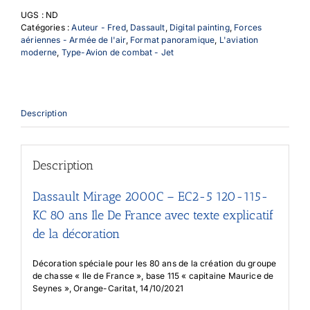
EC2-
UGS :
ND
5
Catégories :
Auteur - Fred
,
Dassault
,
Digital painting
,
Forces
120-
aériennes - Armée de l'air
,
Format panoramique
,
L'aviation
115-
moderne
,
Type-Avion de combat - Jet
KC
80
ans
IDF
avec
Description
texte
explicatif
Description
Dassault Mirage 2000C – EC2-5 120-115-
KC 80 ans Ile De France avec texte explicatif
de la décoration
Décoration spéciale pour les 80 ans de la création du groupe
de chasse « Ile de France », base 115 « capitaine Maurice de
Seynes », Orange-Caritat, 14/10/2021