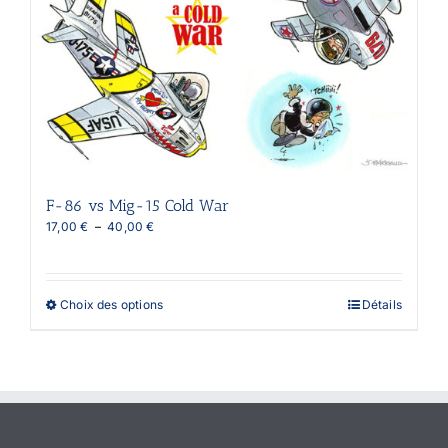
être
choisies
sur
la
page
du
produit
F-86 vs Mig-15 Cold War
Plage
17,00
€
–
40,00
€
de
prix :
17,00 €
à
Ce
Choix des options
Détails
40,00 €
produit
a
plusieurs
variations.
Les
options
peuvent
être