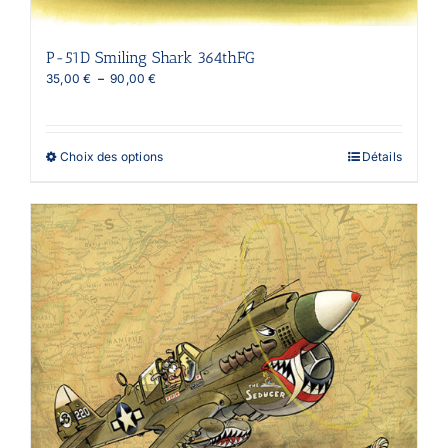
P-51D Smiling Shark 364thFG
Plage
35,00
€
–
90,00
€
de
prix :
35,00 €
à
Ce
Choix des options
Détails
90,00 €
produit
a
plusieurs
variations.
Les
options
peuvent
être
choisies
sur
la
page
du
produit