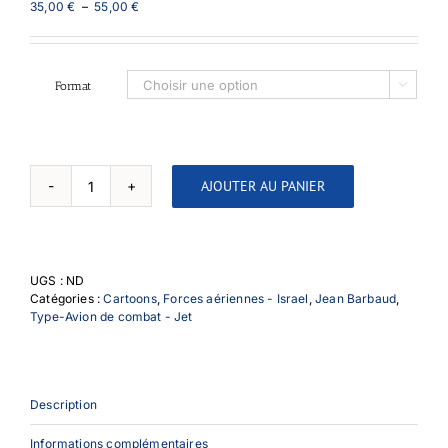
Plage
35,00
€
–
55,00
€
de
prix :
35,00 €
à
Format

55,00 €
AJOUTER AU PANIER
quantité
de
Mirage
III
mur
UGS :
ND
des
Catégories :
Cartoons
,
Forces aériennes - Israel
,
Jean Barbaud
,
lamentations
Type-Avion de combat - Jet
Description
Informations complémentaires