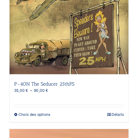
P-40N The Seducer 25thFS
Plage
35,00
€
–
90,00
€
de
prix :
35,00 €
à
Ce
Choix des options
Détails
90,00 €
produit
a
plusieurs
variations.