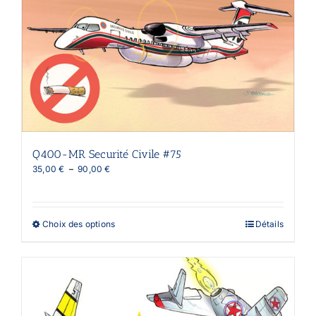
Les
options
peuvent
être
choisies
sur
la
page
du
produit
Q400-MR Securité Civile #75
Plage
35,00
€
–
90,00
€
de
prix :
35,00 €
à
Ce
Choix des options
Détails
90,00 €
produit
a
plusieurs
variations.
Les
options
peuvent