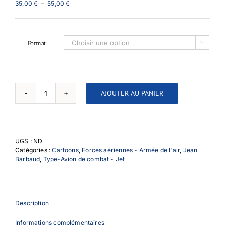
Plage
35,00
€
–
55,00
€
de
prix :
35,00 €
à
Format

55,00 €
AJOUTER AU PANIER
quantité
de
Mirage
III
vie
UGS :
ND
en
Catégories :
Cartoons
,
Forces aériennes - Armée de l'air
,
Jean
rose
Barbaud
,
Type-Avion de combat - Jet
Description
Informations complémentaires