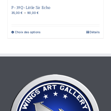
P-39Q-Little Sir Echo
Plage
35,00
€
–
90,00
€
de
prix :
35,00 €
à
Ce
Choix des options
Détails
90,00 €
produit
a
plusieurs
variations.
Les
options
peuvent
être
choisies
sur
la
page
du
produit