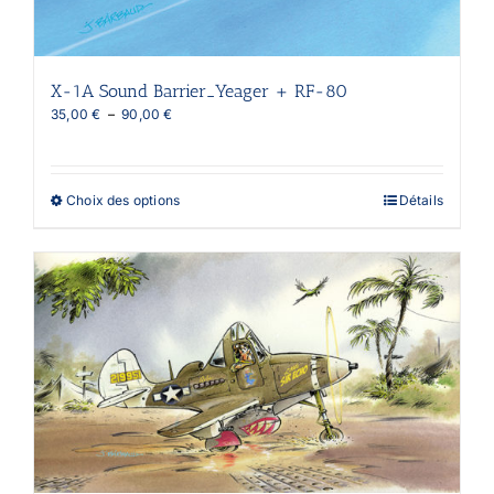
X-1A Sound Barrier_Yeager + RF-80
Plage
35,00
€
–
90,00
€
de
prix :
35,00 €
à
Ce
Choix des options
Détails
90,00 €
produit
a
plusieurs
variations.
Les
options
peuvent
être
choisies
sur
la
page
du
produit