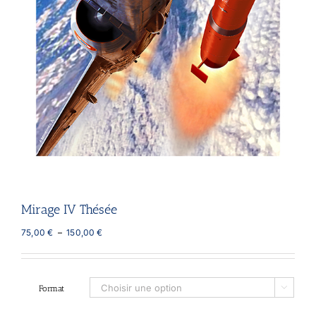
Mirage IV Thésée
Plage
75,00
€
–
150,00
€
de
prix :
75,00 €
à
Format

150,00 €