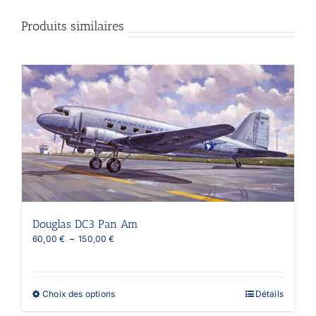
Produits similaires
Douglas DC3 Pan Am
Plage
60,00
€
–
150,00
€
de
prix :
60,00 €
à
Ce
Choix des options
Détails
150,00 €
produit