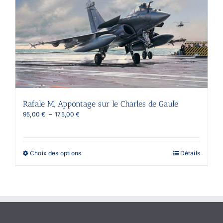
options
peuvent
être
choisies
sur
la
page
du
produit
Rafale M, Appontage sur le Charles de Gaule
Plage
95,00
€
–
175,00
€
de
prix :
95,00 €
à
Ce
Choix des options
Détails
175,00 €
produit
a
plusieurs
variations.
Les
options
peuvent