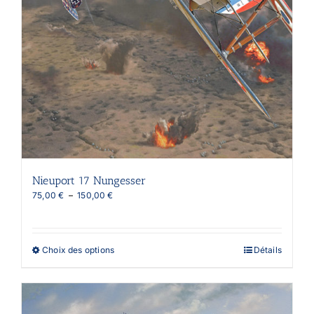
Nieuport 17 Nungesser
Plage
75,00
€
–
150,00
€
de
prix :
75,00 €
à
Ce
Choix des options
Détails
150,00 €
produit
a
plusieurs
variations.
Les