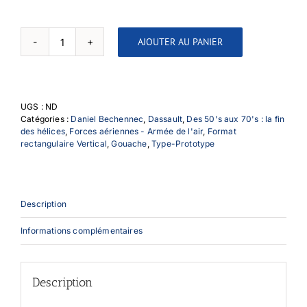
AJOUTER AU PANIER
quantité
de
Mirage
IV
Thésée
UGS :
ND
Catégories :
Daniel Bechennec
,
Dassault
,
Des 50's aux 70's : la fin
des hélices
,
Forces aériennes - Armée de l'air
,
Format
rectangulaire Vertical
,
Gouache
,
Type-Prototype
Description
Informations complémentaires
Description