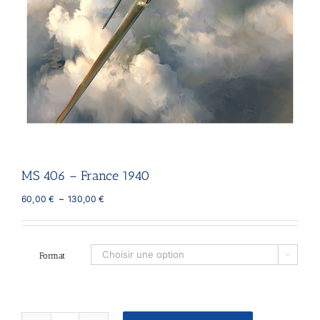
MS 406 – France 1940
Plage
60,00
€
–
130,00
€
de
prix :
60,00 €
à
Format

130,00 €