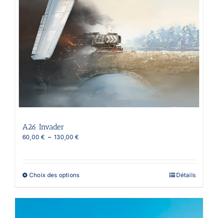
A26 Invader
Plage
60,00
€
–
130,00
€
de
prix :
60,00 €
à
Ce
Choix des options
Détails
130,00 €
produit
a
plusieurs
variations.