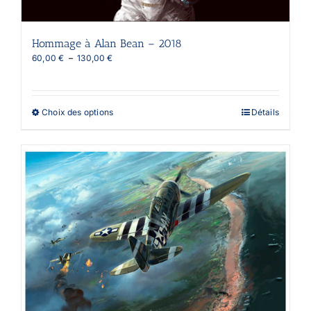
Hommage à Alan Bean – 2018
Plage
60,00
€
–
130,00
€
de
prix :
60,00 €
à
Ce
Choix des options
Détails
130,00 €
produit
a
plusieurs
variations.
Les
options
peuvent
être
choisies
sur
la
page
du
produit