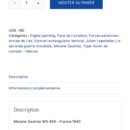
AJOUTER AU PANIER
quantité
de
MS
406
-
UGS :
ND
France
Catégories :
Digital painting
,
Fana de l'aviation
,
Forces aériennes -
1940
Armée de l'air
,
Format rectangulaire Vertical
,
Julien Lepelletier
,
La
seconde guerre mondiale
,
Morane Saulnier
,
Type-Avion de
combat - Hélices
Description
Informations complémentaires
Description
Morane Saulnier MS 406 – France 1940