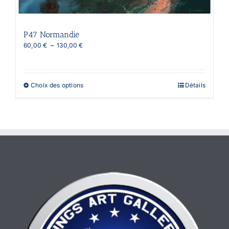
P47 Normandie
Plage
60,00
€
–
130,00
€
de
prix :
60,00 €
à
Ce
Choix des options
Détails
130,00 €
produit
a
plusieurs
variations.
Les
options
peuvent
être
choisies
sur
la
page
du
produit