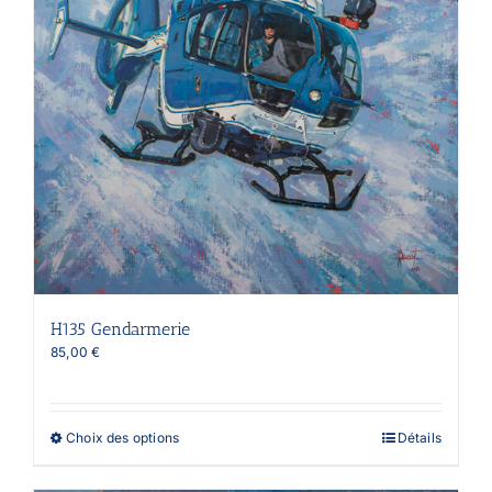
H135 Gendarmerie
85,00
€
Ce
Choix des options
Détails
produit
a