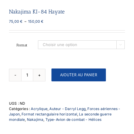
Nakajima KI-84 Hayate
Plage
75,00
€
–
150,00
€
de
prix :
75,00 €
à
Format

150,00 €
AJOUTER AU PANIER
quantité
de
Nakajima
KI-
84
UGS :
ND
Hayate
Catégories :
Acrylique
,
Auteur - Darryl Legg
,
Forces aériennes -
Japon
,
Format rectangulaire horizontal
,
La seconde guerre
mondiale
,
Nakajima
,
Type-Avion de combat - Hélices