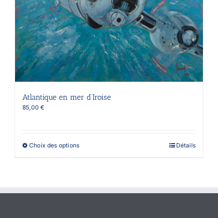
Atlantique en mer d’Iroise
85,00
€
Ce
Choix des options
Détails
produit
a
plusieurs
variations.
Les
options
peuvent
être