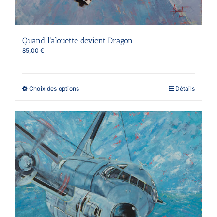
Quand l’alouette devient Dragon
85,00
€
Ce
Choix des options
Détails
produit
a
plusieurs
variations.
Les
options
peuvent
être
choisies
sur
la
page
du
produit