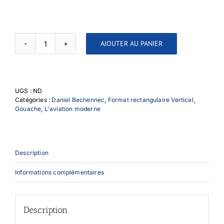
AJOUTER AU PANIER
quantité
de
Normandie-
Niemen
Memory
UGS :
ND
Catégories :
Daniel Bechennec
,
Format rectangulaire Vertical
,
Gouache
,
L'aviation moderne
Description
Informations complémentaires
Description