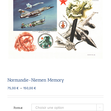
Normandie-Niemen Memory
Plage
75,00
€
–
150,00
€
de
prix :
75,00 €
à
Format

150,00 €