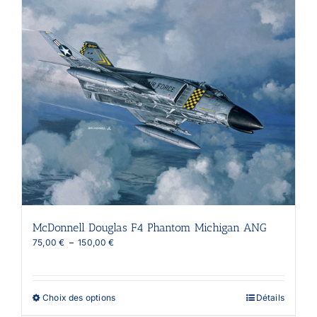
variations.
Les
options
peuvent
être
choisies
sur
la
page
du
produit
McDonnell Douglas F4 Phantom Michigan ANG
Plage
75,00
€
–
150,00
€
de
prix :
75,00 €
à
Ce
Choix des options
Détails
150,00 €
produit