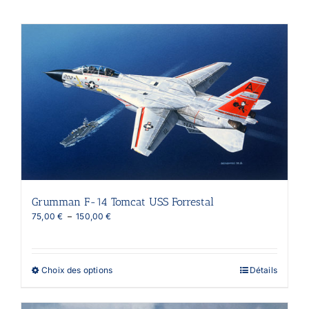
Grumman F-14 Tomcat USS Forrestal
Plage
75,00
€
–
150,00
€
de
prix :
75,00 €
à
Ce
Choix des options
Détails
150,00 €
produit
a
plusieurs