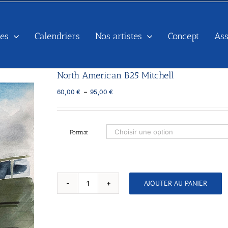
es
Calendriers
Nos artistes
Concept
As
North American B25 Mitchell
Plage
60,00
€
–
95,00
€
de
prix :
60,00 €
à
Format
95,00 €
AJOUTER AU PANIER
quantité
de
North
American
B25