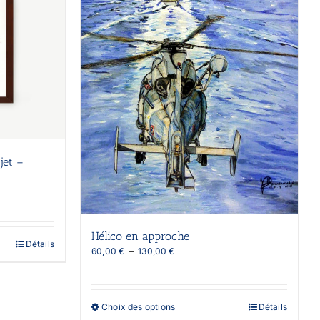
jet –
Hélico en approche
Détails
Plage
60,00
€
–
130,00
€
de
prix :
60,00 €
à
Ce
Choix des options
Détails
130,00 €
produit