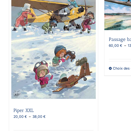
Passage b
60,00
€
–
1
Choix des 
Piper XXL
Plage
20,00
€
–
38,00
€
de
prix :