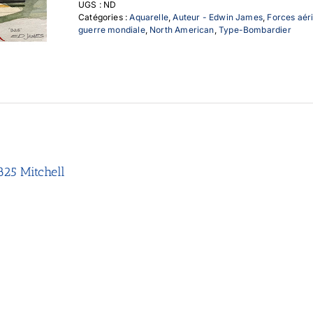
UGS :
ND
Mitchell
Catégories :
Aquarelle
,
Auteur - Edwin James
,
Forces aér
guerre mondiale
,
North American
,
Type-Bombardier
25 Mitchell