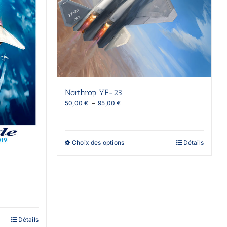
Northrop YF-23
Plage
50,00
€
–
95,00
€
de
prix :
50,00 €
à
Ce
Choix des options
Détails
95,00 €
produit
a
plusieurs
variations.
Les
options
peuvent
être
Détails
choisies