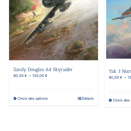
Sandy Douglas A4 Skyraider
Yak 3 Nor
Plage
60,00
€
–
130,00
€
60,00
€
–
1
de
prix :
60,00 €
à
Ce
Choix des options
Détails
Choix des 
130,00 €
produit
a
plusieurs
variations.
Les
options