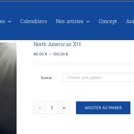
es
Calendriers
Nos artistes
Concept
As
North American X15
Plage
60,00
€
–
130,00
€
de
prix :
60,00 €
à
Format
130,00 €
AJOUTER AU PANIER
quantité
de
North
American
X15