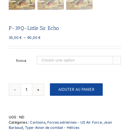
P-39Q-Little Sir Echo
Plage
35,00
€
–
90,00
€
de
prix :
35,00 €
à
Format

90,00 €
AJOUTER AU PANIER
quantité
de
P-
39Q-
Little
UGS :
ND
Sir
Catégories :
Cartoons
,
Forces aériennes - US Air Force
,
Jean
Echo
Barbaud
,
Type-Avion de combat - Hélices