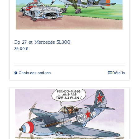
être
choisies
sur
la
page
du
produit
Do 27 et Mercedes SL300
35,00
€
Ce
Choix des options
Détails
produit
a
plusieurs
variations.
Les
options
peuvent
être
choisies
sur
la