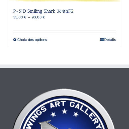
P-51D Smiling Shark 364thFG
Plage
35,00
€
–
90,00
€
de
prix :
35,00 €
à
Ce
Choix des options
Détails
90,00 €
produit
a
plusieurs
variations.
Les
options
peuvent
être
choisies
sur
la
page
du
produit