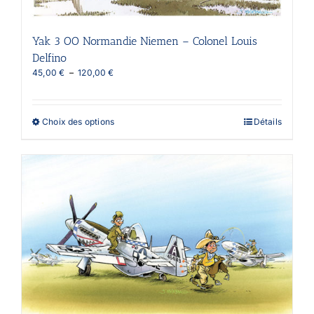
page
du
produit
Yak 3 OO Normandie Niemen – Colonel Louis
Delfino
Plage
45,00
€
–
120,00
€
de
prix :
45,00 €
Ce
Choix des options
Détails
à
produit
120,00 €
a
plusieurs
variations.
Les
options
peuvent
être
choisies
sur
la
page
du
produit