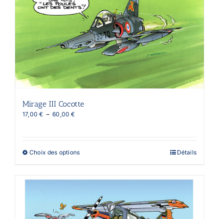
Mirage III Cocotte
Plage
17,00
€
–
60,00
€
de
prix :
17,00 €
à
Ce
Choix des options
Détails
60,00 €
produit
a
plusieurs
variations.
Les
options
peuvent