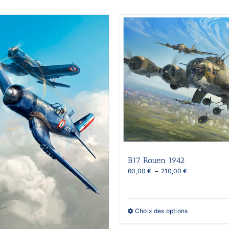
B17 Rouen 1942
Plage
60,00
€
–
210,00
€
de
prix :
60,00 €
à
Ce
Choix des options
210,00 €
produit
a