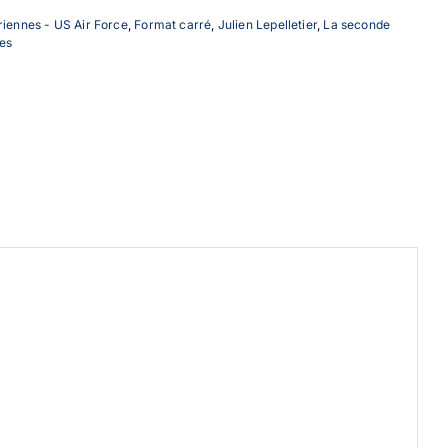
riennes - US Air Force
,
Format carré
,
Julien Lepelletier
,
La seconde
es