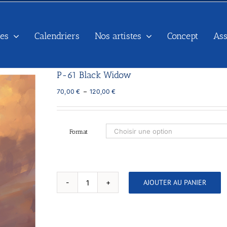
es
Calendriers
Nos artistes
Concept
As
P-61 Black Widow
Plage
70,00
€
–
120,00
€
de
prix :
70,00 €
à
Format
120,00 €
AJOUTER AU PANIER
quantité
de
P-
61
Black