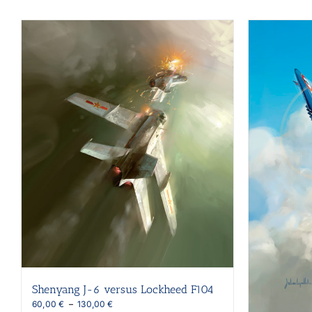
Shenyang J-6 versus Lockheed F104
Plage
60,00
€
–
130,00
€