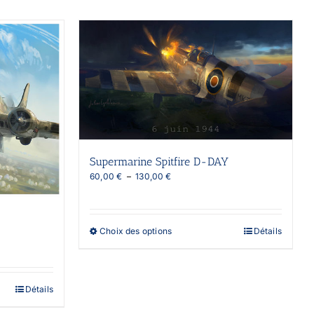
Supermarine Spitfire D-DAY
Plage
60,00
€
–
130,00
€
de
prix :
60,00 €
à
Ce
Choix des options
Détails
130,00 €
produit
a
plusieurs
variations.
Détails
Les
options