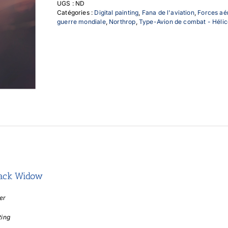
UGS :
ND
Widow
Catégories :
Digital painting
,
Fana de l'aviation
,
Forces aé
guerre mondiale
,
Northrop
,
Type-Avion de combat - Hélic
lack Widow
ier
ting